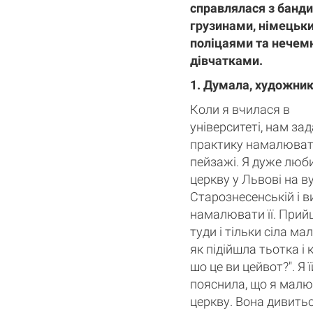
справлялася з банд
грузинами, німецьк
поліцаями та нечем
дівчатками.
1. Думала, художни
Коли я вчилася в
університеті, нам за
практику намалювати
пейзажі. Я дуже люб
церкву у Львові на в
Старознесенській і 
намалювати її. Прий
туди і тільки сіла ма
як підійшла тьотка і 
шо це ви цейвот?". Я ї
пояснила, що я мал
церкву. Вона дивитьс