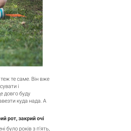
 теж те саме. Він вже
сувати і
ще довго буду
авезти куда нада. А
рий рот, закрий очі
ні було років з п'ять,