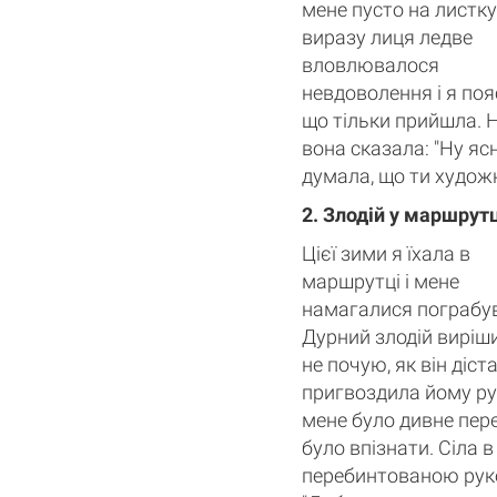
мене пусто на листку.
виразу лиця ледве
вловлювалося
невдоволення і я поя
що тільки прийшла. 
вона сказала: "Ну ясн
думала, що ти художн
2. Злодій у маршрут
Цієї зими я їхала в
маршрутці і мене
намагалися пограбу
Дурний злодій виріши
не почую, як він діс
пригвоздила йому рук
мене було дивне пере
було впізнати. Сіла 
перебинтованою рукою