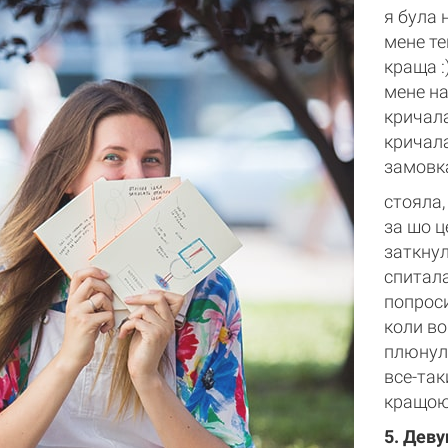
я була 
мене те
краща :
мене на
кричала
кричала
замовка
стояла,
за шо ц
заткнул
спитала
попроси
коли во
плюнула
все-так
кращою 
5. Деву