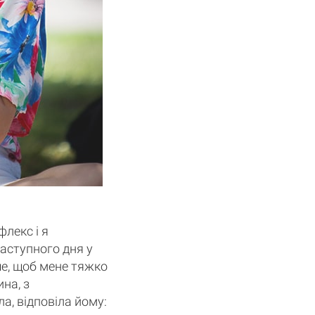
флекс і я
Наступного дня у
ше, щоб мене тяжко
на, з
а, відповіла йому: