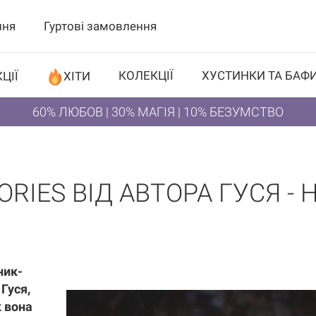
ння
Гуртові замовлення
КОЛЕКЦІЇ
ХУСТИНКИ ТА БАФ
ЦІЇ
ХІТИ
60% ЛЮБОВ | 30% МАГІЯ | 10% БЕЗУМСТВО
ORIES ВІД АВТОРА ГУСЯ - 
ник-
Гуся,
к вона