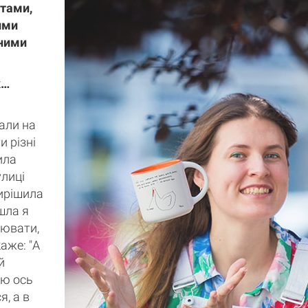
итами,
ими
ними
к…
дали на
 різні
ила
улиці
вирішила
шла я
лювати,
каже: "А
й
юю ось
я, а в