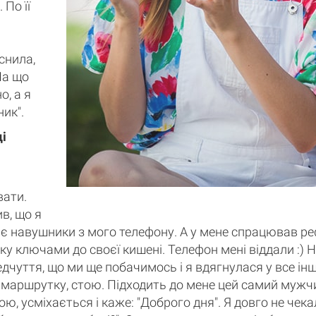
 По її
снила,
На що
о, а я
ик".
ці
вати.
в, що я
тає навушники з мого телефону. А у мене спрацював ре
у ключами до своєї кишені. Телефон мені віддали :) 
дчуття, що ми ще побачимось і я вдягнулася у все ін
в маршрутку, стою. Підходить до мене цей самий мужчи
, усміхається і каже: "Доброго дня". Я довго не чекал