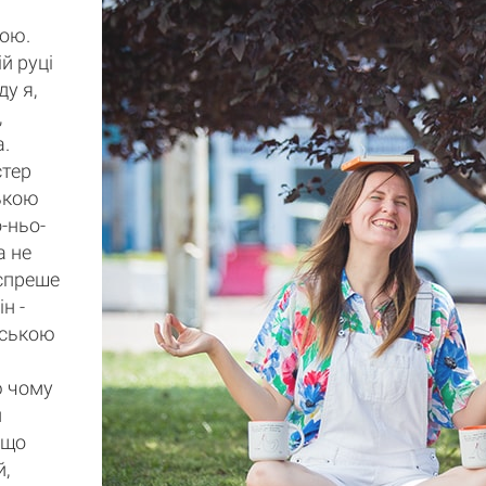
Кошик порожній
гою.
й руці
ду я,
,
а.
стер
цькою
о-ньо-
а не
 спреше
ін -
йською
ю чому
н
 що
й,