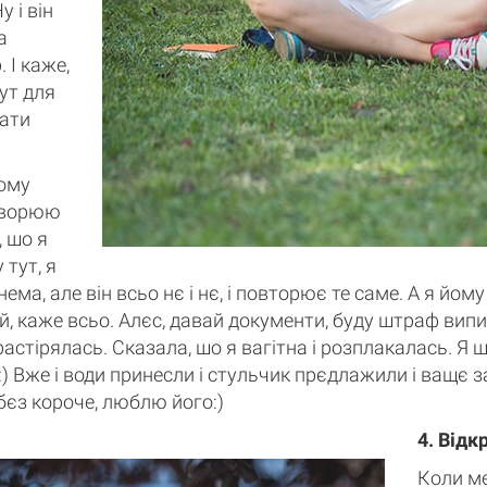
у і він
а
 І каже,
ут для
хати
йому
створюю
 шо я
 тут, я
нема, але він всьо нє і нє, і повторює те саме. А я йому
ий, каже всьо. Алєс, давай документи, буду штраф випи
астірялась. Сказала, шо я вагітна і розплакалась. Я 
:) Вже і води принесли і стульчик прєдлажили і ващє з
бєз короче, люблю його:)
4. Відк
Коли ме