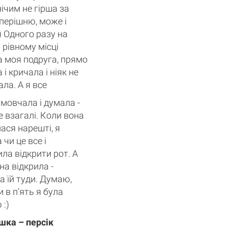
нічим не гірша за
перішню, може і
) Одного разу на
 рівному місці
 моя подруга, прямо
 і кричала і ніяк не
ла. А я все
 мовчала і думала -
е взагалі. Коли вона
ася нарешті, я
 чи це все і
ла відкрити рот. А
на відкрила -
 їй туди. Думаю,
и в п'ять я була
:)
шка – персік