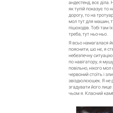
андестенд, всє діла. Н
як тупій показує то н
дорогу, то на тротуар.
мол тут для машин, т
пішоходів. Тобі там ї
треба, тут ньо-ньо.
Я всьо намагалася 
пояснити, шо нє, я 
небезпечну ситуацію,
по навігатору, я мушу
повільно, нікого мол 
червоний стоїть і зл
звіздюлєюшек. Я не р
згадувати його лице 
чьом я. Класний кам