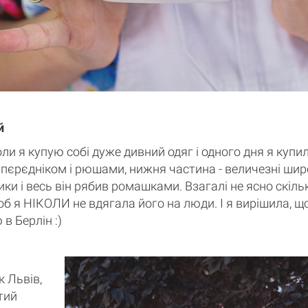
й
оли я купую собі дуже дивний одяг і одного дня я купи
з пєрєдніком і рюшами, нижня частина - величезні шир
ки і весь він рябив ромашками. Взагалі не ясно скіл
щоб я НІКОЛИ не вдягала його на люди. І я вирішила, щ
в Берлін :)
к Львів,
тий