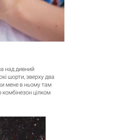
ла над дивний
окі шорти, зверху два
ьки мене в ньому там
о комбінезон цілком