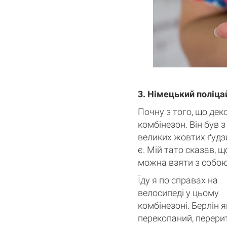
3. Німецький поліца
Почну з того, що дек
комбінезон. Він був 
великих жовтих ґудзи
є. Мій тато сказав, 
можна взяти з собою 
Їду я по справах на
велосипеді у цьому
Кошик
комбінезоні. Берлін я
0 товари
перекопаний, перери