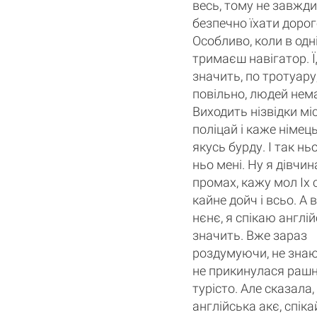
весь, тому не завжди
безпечно їхати доро
Особливо, коли в одні
тримаєш навігатор. Ї
значить, по тротуару
повільно, людей нем
Виходить нізвідки мі
поліцай і каже німе
якусь бурду. І так нь
ньо мені. Ну я дівчин
промах, кажу мол Іх
кайне дойч і всьо. А в
нєнє, я спікаю англі
значить. Вже зараз
роздумуючи, не зна
не прикинулася раш
турісто. Але сказала,
англійська акє, спіка