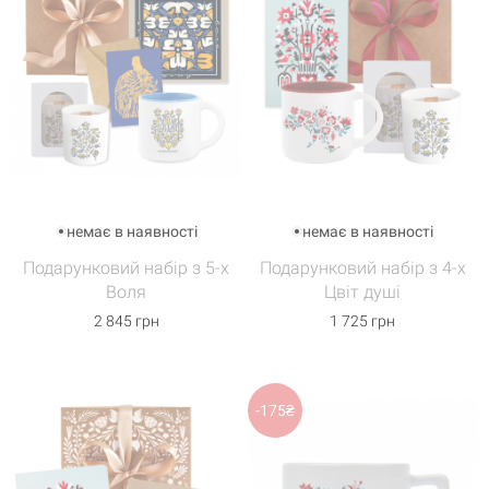
немає в наявності
немає в наявності
Подарунковий набір з 5-х
Подарунковий набір з 4-х
Воля
Цвіт душі
2 845 грн
1 725 грн
Кошик
-175₴
0 товари
Кошик порожній