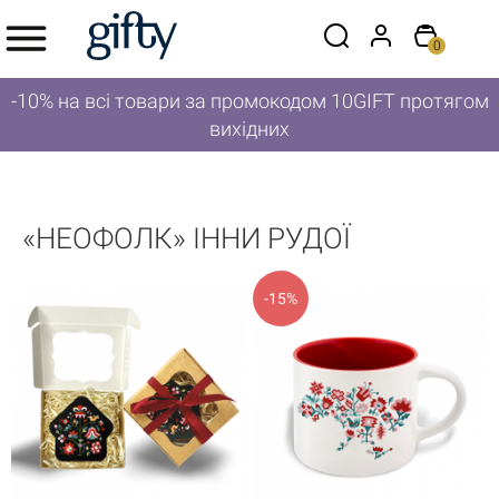
0
-10% на всі товари за промокодом 10GIFT протягом
вихідних
«НЕОФОЛК» ІННИ РУДОЇ
-15%