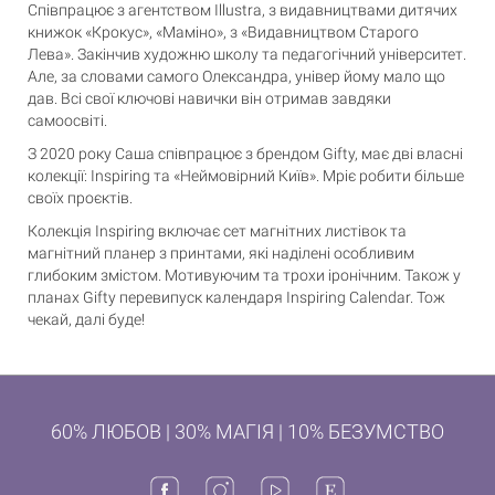
Співпрацює з агентством Illustra, з видавництвами дитячих
книжок «Крокус», «Maмiно», з «Видавництвом Старого
Лева». Закінчив художню школу та педагогічний університет.
Але, за словами самого Олександра, універ йому мало що
дав. Всі свої ключові навички він отримав завдяки
самоосвіті.
З 2020 року Саша співпрацює з брендом Gifty, має дві власні
колекції: Inspiring та «Неймовірний Київ». Мріє робити більше
своїх проєктів.
Колекція Inspiring включає сет магнітних листівок та
магнітний планер з принтами, які наділені особливим
глибоким змістом. Мотивуючим та трохи іронічним. Також у
планах Gifty перевипуск календаря Inspiring Calendar. Тож
чекай, далі буде!
60% ЛЮБОВ | 30% МАГІЯ | 10% БЕЗУМСТВО