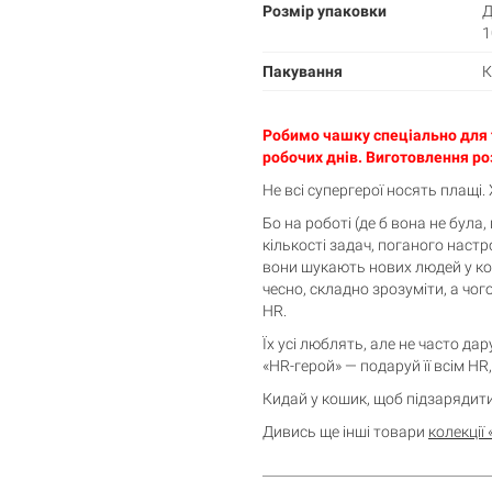
Розмір упаковки
Д
1
Пакування
К
Робимо чашку спеціально для т
робочих днів. Виготовлення р
Не всі супергерої носять плащі. 
Бо на роботі (де б вона не була,
кількості задач, поганого настр
вони шукають нових людей у ком
чесно, складно зрозуміти, а чог
HR.
Їх усі люблять, але не часто д
«HR-герой» — подаруй її всім HR
Кидай у кошик, щоб підзарядит
Дивись ще інші товари
колекції 
Кошик порожній