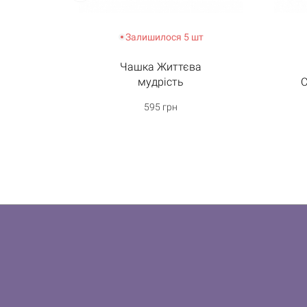
Залишилося 5 шт
Чашка Життєва
мудрість
С
595 грн