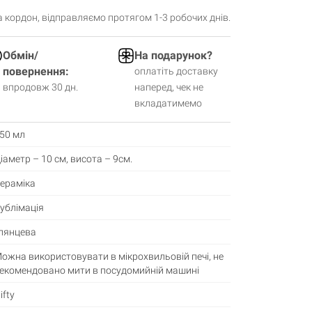
за кордон, відправляємо протягом 1-3 робочих днів.
Обмін/
На подарунок?
повернення:
оплатіть доставку
впродовж 30 дн.
наперед, чек не
вкладатимемо
50 мл
іаметр – 10 см, висота – 9см.
ераміка
ублімація
лянцева
ожна використовувати в мікрохвильовій печі, не
екомендовано мити в посудомийній машині
ifty