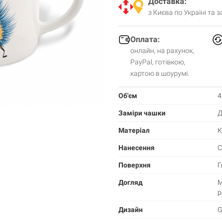
Доставка:
з Києва по Україні та 
Оплата:
онлайн, на рахунок,
PayPal, готівкою,
картою в шоурумі.
Об'єм
4
Заміри чашки
Д
Матеріал
К
Нанесення
С
Поверхня
Г
Догляд
М
р
Дизайн
G