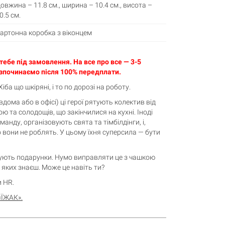
овжина – 11.8 см., ширина – 10.4 см., висота –
0.5 см.
артонна коробка з віконцем
ебе під замовлення. На все про все — 3-5
озпочинаємо після 100% передплати.
Хіба що шкіряні, і то по дорозі на роботу.
 вдома або в офісі) ці герої рятують колектив від
ою та солодощів, що закінчилися на кухні. Іноді
анду, організовують свята та тімбілдінги, і,
о вони не роблять. У цьому їхня суперсила — бути
арують подарунки. Нумо виправляти це з чашкою
, яких знаєш. Може це навіть ти?
и HR.
«ЇЖАК».