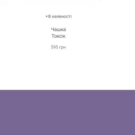
В наявності
За
Чашка
Чаш
Токсік
Вигріб
595 грн