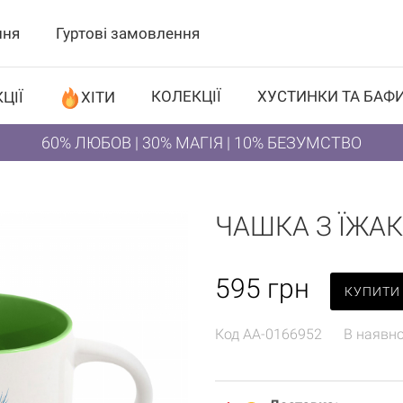
ння
Гуртові замовлення
КОЛЕКЦІЇ
ХУСТИНКИ ТА БАФ
ЦІЇ
ХІТИ
60% ЛЮБОВ | 30% МАГІЯ | 10% БЕЗУМСТВО
ЧАШКА З ЇЖА
595
грн
КУПИТИ
Код
AA-0166952
В наявно