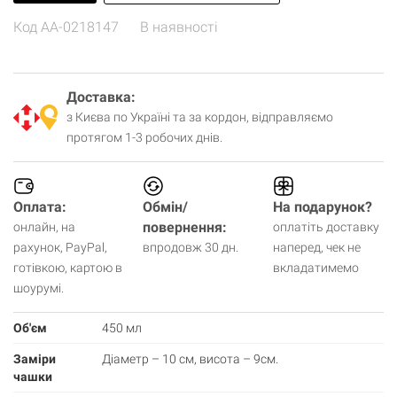
Код
AA-0218147
В наявності
Доставка:
з Києва по Україні та за кордон, відправляємо
протягом 1-3 робочих днів.
Оплата:
Обмін/
На подарунок?
повернення:
онлайн, на
оплатіть доставку
рахунок, PayPal,
впродовж 30 дн.
наперед, чек не
готівкою, картою в
вкладатимемо
шоурумі.
Об'єм
450 мл
Заміри
Діаметр – 10 см, висота – 9см.
чашки