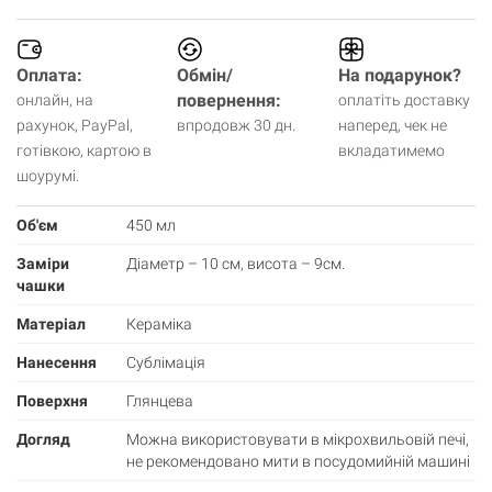
Оплата:
Обмін/
На подарунок?
повернення:
онлайн, на
оплатіть доставку
рахунок, PayPal,
впродовж 30 дн.
наперед, чек не
готівкою, картою в
вкладатимемо
шоурумі.
Об'єм
450 мл
Заміри
Діаметр – 10 см, висота – 9см.
чашки
Матеріал
Кераміка
Нанесення
Сублімація
Поверхня
Глянцева
Догляд
Можна використовувати в мікрохвильовій печі,
не рекомендовано мити в посудомийній машині