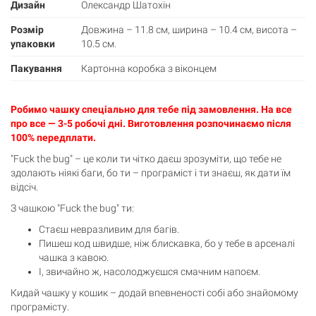
Дизайн
Олександр Шатохін
Розмір
Довжина – 11.8 см, ширина – 10.4 см, висота –
упаковки
10.5 см.
Пакування
Картонна коробка з віконцем
Робимо чашку спеціально для тебе під замовлення. На все
про все — 3-5 робочі дні. Виготовлення розпочинаємо після
Кошик
0 товари
100% передплати.
"Fuck the bug" – це коли ти чітко даєш зрозуміти, що тебе не
Кошик порожній
здолають ніякі баги, бо ти – програміст і ти знаєш, як дати їм
відсіч.
З чашкою "Fuck the bug" ти:
Стаєш невразливим для багів.
Пишеш код швидше, ніж блискавка, бо у тебе в арсеналі
чашка з кавою.
І, звичайно ж, насолоджуєшся смачним напоєм.
Кидай чашку у кошик – додай впевненості собі або знайомому
програмісту.