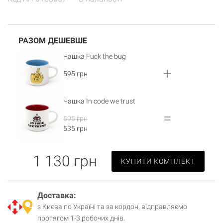
РАЗОМ ДЕШЕВШЕ
Чашка Fuck the bug
+
595 грн
Чашка In code we trust
=
595 грн
535 грн
1 130 грн
КУПИТИ КОМПЛЕКТ
Доставка:
з Києва по Україні та за кордон, відправляємо
протягом 1-3 робочих днів.