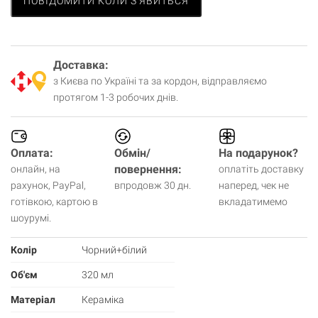
ПОВІДОМИТИ КОЛИ З'ЯВИТЬСЯ
Доставка:
з Києва по Україні та за кордон, відправляємо
протягом 1-3 робочих днів.
Оплата:
Обмін/
На подарунок?
повернення:
онлайн, на
оплатіть доставку
рахунок, PayPal,
впродовж 30 дн.
наперед, чек не
готівкою, картою в
вкладатимемо
шоурумі.
Колір
Чорний+білий
Об'єм
320 мл
Матеріал
Кераміка