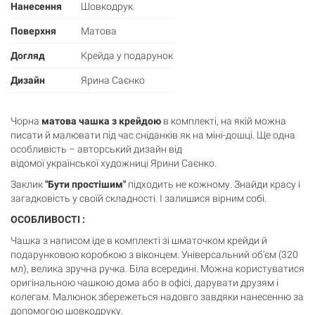
Нанесення
Шовкодрук
Поверхня
Матова
Догляд
Крейда у подарунок
Дизайн
Ярина Саєнко
Чорна
матова чашка з крейдою
в комплекті, на якій можна
писати й малювати під час сніданків як на міні-дошці. Ще одна
особливість – авторський дизайн від
відомої української художниці Ярини Саєнко.
Заклик
"Бути простішим"
підходить не кожному. Знайди красу і
загадковість у своїй складності. І залишися вірним собі.
ОСОБЛИВОСТІ :
Чашка з написом іде в комплекті зі шматочком крейди й
подарунковою коробкою з віконцем. Універсальний об’єм (320
мл), велика зручна ручка. Біла всередині. Можна користуватися
оригінальною чашкою дома або в офісі, дарувати друзям і
колегам. Малюнок збережеться надовго завдяки нанесенню за
допомогою шовкодруку.