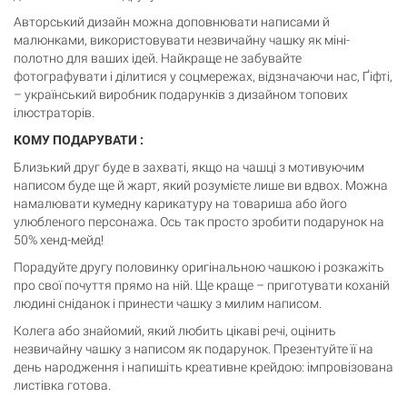
Авторський дизайн можна доповнювати написами й
малюнками, використовувати незвичайну чашку як міні-
полотно для ваших ідей. Найкраще не забувайте
фотографувати і ділитися у соцмережах, відзначаючи нас, Ґіфті,
– український виробник подарунків з дизайном топових
ілюстраторів.
КОМУ ПОДАРУВАТИ :
Близький друг буде в захваті, якщо на чашці з мотивуючим
Кошик
написом буде ще й жарт, який розумієте лише ви вдвох. Можна
0 товари
намалювати кумедну карикатуру на товариша або його
улюбленого персонажа. Ось так просто зробити подарунок на
Кошик порожній
50% хенд-мейд!
Порадуйте другу половинку оригінальною чашкою і розкажіть
про свої почуття прямо на ній. Ще краще – приготувати коханій
людині сніданок і принести чашку з милим написом.
Колега або знайомий, який любить цікаві речі, оцінить
незвичайну чашку з написом як подарунок. Презентуйте її на
день народження і напишіть креативне крейдою: імпровізована
листівка готова.