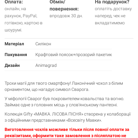
Оплата:
Обмін/
На подарунок?
повернення:
онлайн, на
оплатіть доставку
рахунок, PayPal,
впродовж 30 дн.
наперед, чек не
готівкою, картою в
вкладатимемо
шоурумі.
Матеріал
Силікон
Пакування
Крафтовий поясок+прозорий пакетик
Дизайн
Animagrad
Кошик
Трохи магії для твого смартфону! Лаконічний чохол з білим
0 товари
орнаментом, що нагадує символ Сварога.
У міфології Сварог був покровителем ковальства та вогню.
Кошик порожній
Займає одне з головних місць у слов’янському пантеоні.
Колекція Gifty «МАВКА. ЛІСОВА ПІСНЯ» створена у колаборації
з офіційними представниками «Всесвіту Мавки».
Виготовлення чохлів можливе тільки після повної оплати за
реквізитами, оформити таке замовлення з післяплатою не