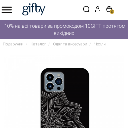
0
-10% на всі товари за промокодом 10GIFT протягом
вихідних
Подарунки
Каталог
Одяг та аксесуари
Чохли