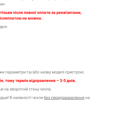
и».
ільки після повної оплати за реквізитами,
ісляплатою не можна.
елі:
жи параметри та/або назву моделі пристрою.
е, тому термін відправлення – 3-5 днів.
 на зворотній стінці чохла.
дше! В наявності чохли
без передзамовлення
на