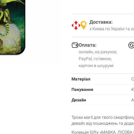
Доставка:
з Києва по Україні та 
Оплата:
онлайн, на рахунок,
PayPal, готівкою,
картою в шоурумі.
Матеріал
С
Пакування
К
Дизайн
A
Трохи магії для твого смартфон
девайс від пошкоджень та додас
Колекція Gifty «МАВКА. ЛІСОВА 