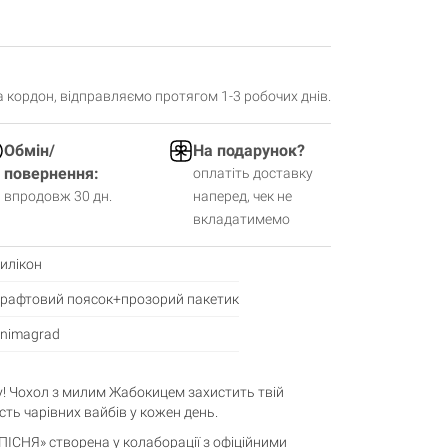
за кордон, відправляємо протягом 1-3 робочих днів.
Обмін/
На подарунок?
повернення:
оплатіть доставку
впродовж 30 дн.
наперед, чек не
вкладатимемо
илікон
рафтовий поясок+прозорий пакетик
nimagrad
у! Чохол з милим Жабокицем захистить твій
ть чарівних вайбів у кожен день.
ПІСНЯ» створена у колаборації з офіційними