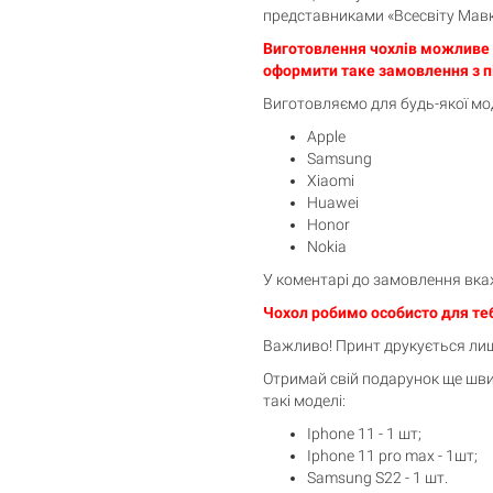
представниками «Всесвіту Мавк
Виготовлення чохлів можливе т
оформити таке замовлення з п
Виготовляємо для будь-якої мод
Apple
Кошик порожній
Samsung
Xiaomi
Huawei
Honor
Nokia
У коментарі до замовлення вка
Чохол робимо особисто для теб
Важливо! Принт друкується лише
Отримай свій подарунок ще шви
такі моделі:
Iphone 11 - 1 шт;
Iphone 11 pro max - 1шт;
Samsung S22 - 1 шт.