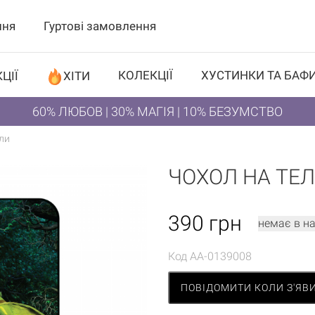
ння
Гуртові замовлення
КОЛЕКЦІЇ
ХУСТИНКИ ТА БАФ
ЦІЇ
ХІТИ
60% ЛЮБОВ | 30% МАГІЯ | 10% БЕЗУМСТВО
ли
ЧОХОЛ НА ТЕ
390
грн
немає в н
Код
AA-0139008
ПОВІДОМИТИ КОЛИ З'ЯВ