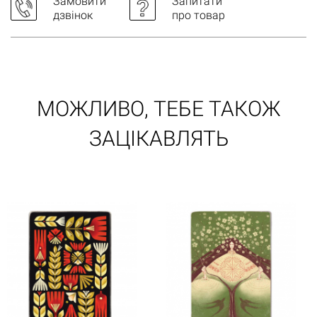
Кошик порожній
Замовити
Запитати
дзвінок
про товар
МОЖЛИВО, ТЕБЕ ТАКОЖ
ЗАЦІКАВЛЯТЬ