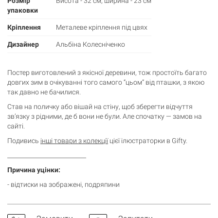
Розмір
Висота - 32 см, ширина - 23 см
упаковки
Кріплення
Металеве кріплення під цвях
Дизайнер
Альбіна Колесніченко
Постер виготовлений з якісної деревини, тож простоїть багато
довгих зим в очікуванні того самого “цьом” від пташки, з якою
так давно не бачилися.
Став на поличку або вішай на стіну, щоб зберегти відчуття
зв’язку з рідними, де б вони не були. Але спочатку — замов на
сайті.
Подивись
інші товари з колекції
цієї ілюстраторки в Gifty.
___________________________
Причина уцінки:
Кошик
- відтиски на зображені, подряпини
0 товари