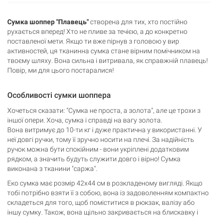
Сумка шоппер "Плавець"
створена для тих, хто постійно
рухається вперед! Хто не пливе за течією, а до конкретно
поставленої мети. Якщо ти вже пірнув з головою у вир
активностей, ця тканинна сумка стане вірним помічником на
твоєму шляху. Вона сильна і витривала, як справжній плавець!
Повір, ми для цього постаралися!
Особливості сумки шоппера
Хочеться сказати: "Сумка не проста, а золота", але це трохи з
іншої опери. Хоча, сумка і справді на вагу золота.
Вона витримує до 10-ти кг і дуже практична у використанні. У
неї довгі ручки, тому її зручно носити на плечі. За надійність
ручок можна бути спокійним - вони укріплені додатковим
рядком, а значить будуть служити довго і вірно! Сумка
виконана з тканини "саржа".
Еко сумка має розмір 42х44 см в розкладеному вигляді. Якщо
тобі потрібно взяти її з собою, вона із задоволенням компактно
складеться для того, щоб поміститися в рюкзак, валізу або
іншу сумку. Також, вона щільно закривається на блискавку і