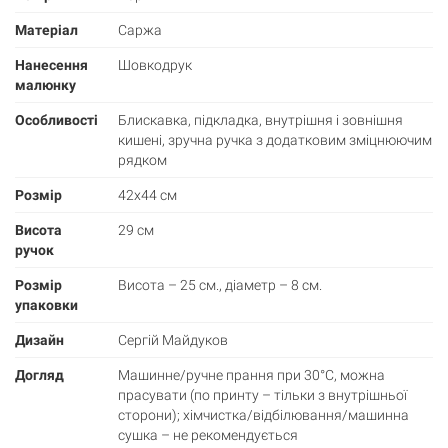
Матеріал
Саржа
Нанесення
Шовкодрук
малюнку
Особливості
Блискавка, підкладка, внутрішня і зовнішня
кишені, зручна ручка з додатковим зміцнюючим
рядком
Розмір
42х44 см
Висота
29 см
ручок
Розмір
Висота – 25 см., діаметр – 8 см.
упаковки
Дизайн
Сергій Майдуков
Догляд
Машинне/ручне прання при 30°С, можна
прасувати (по принту – тільки з внутрішньої
сторони); хімчистка/відбілювання/машинна
сушка – не рекомендується