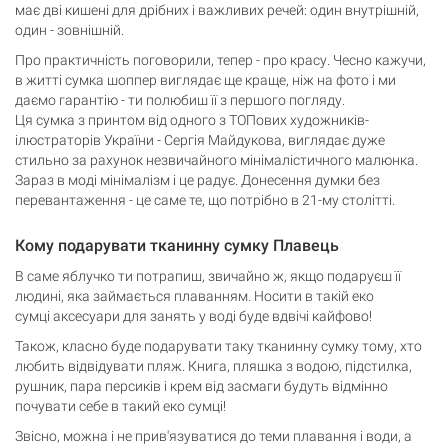
має дві кишені для дрібних і важливих речей: один внутрішній,
один - зовнішній.
Кошик
0 товари
Про практичність поговорили, тепер - про красу. Чесно кажучи,
в житті сумка шоппер виглядає ще краще, ніж на фото і ми
даємо гарантію - ти полюбиш її з першого погляду.
Кошик порожній
Ця сумка з принтом від одного з ТОПових художників-
ілюстраторів України - Сергія Майдукова, виглядає дуже
стильно за рахунок незвичайного мінімалістичного малюнка.
Зараз в моді мінімалізм і це радує. Донесення думки без
перевантаження - це саме те, що потрібно в 21-му столітті.
Кому подарувати тканинну сумку Плавець
В саме яблучко ти потрапиш, звичайно ж, якщо подаруєш її
людині, яка займається плаванням. Носити в такій еко
сумці аксесуари для занять у воді буде вдвічі кайфово!
Також, класно буде подарувати таку тканинну сумку тому, хто
любить відвідувати пляж. Книга, пляшка з водою, підстилка,
рушник, пара персиків і крем від засмаги будуть відмінно
почувати себе в такий еко сумці!
Звісно, можна і не прив'язуватися до теми плавання і води, а