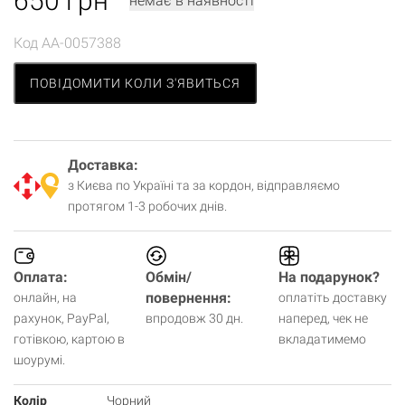
650
грн
немає в наявності
Код
AA-0057388
ПОВІДОМИТИ КОЛИ З'ЯВИТЬСЯ
Доставка:
з Києва по Україні та за кордон, відправляємо
протягом 1-3 робочих днів.
Оплата:
Обмін/
На подарунок?
повернення:
онлайн, на
оплатіть доставку
рахунок, PayPal,
впродовж 30 дн.
наперед, чек не
готівкою, картою в
вкладатимемо
шоурумі.
Колір
Чорний