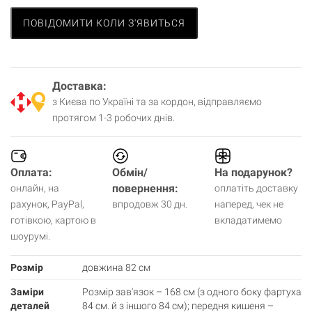
ПОВІДОМИТИ КОЛИ З'ЯВИТЬСЯ
Доставка:
з Києва по Україні та за кордон, відправляємо
протягом 1-3 робочих днів.
Оплата:
Обмін/
На подарунок?
повернення:
онлайн, на
оплатіть доставку
рахунок, PayPal,
впродовж 30 дн.
наперед, чек не
готівкою, картою в
вкладатимемо
шоурумі.
Розмір
довжина 82 см
Заміри
Розмір зав'язок – 168 см (з одного боку фартуха
деталей
84 см. й з іншого 84 см); передня кишеня –