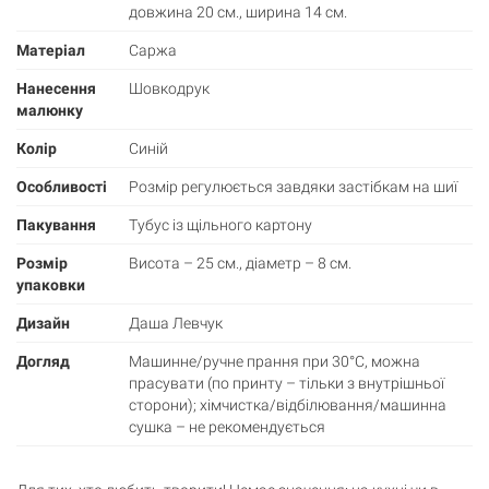
довжина 20 см., ширина 14 см.
Матеріал
Саржа
Нанесення
Шовкодрук
малюнку
Колір
Синій
Особливості
Розмір регулюється завдяки застібкам на шиї
Пакування
Тубус із щільного картону
Розмір
Висота – 25 см., діаметр – 8 см.
упаковки
Дизайн
Даша Левчук
Догляд
Машинне/ручне прання при 30°С, можна
прасувати (по принту – тільки з внутрішньої
сторони); хімчистка/відбілювання/машинна
сушка – не рекомендується
Кошик
0 товари