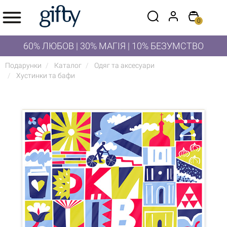
0
60% ЛЮБОВ | 30% МАГІЯ | 10% БЕЗУМСТВО
Подарунки
Каталог
Одяг та аксесуари
Хустинки та бафи