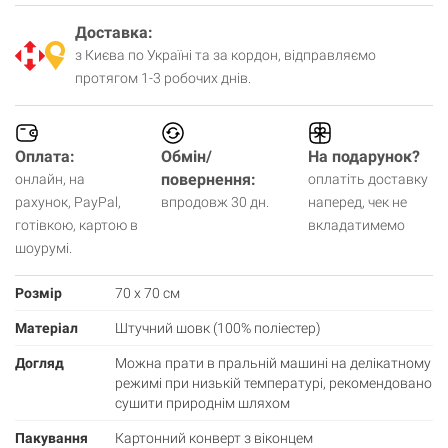
Доставка:
з Києва по Україні та за кордон, відправляємо
протягом 1-3 робочих днів.
Оплата:
Обмін/
На подарунок?
повернення:
онлайн, на
оплатіть доставку
рахунок, PayPal,
впродовж 30 дн.
наперед, чек не
готівкою, картою в
вкладатимемо
шоурумі.
Розмір
70 х 70 см
Матеріал
Штучний шовк (100% поліестер)
Догляд
Можна прати в пральній машині на делікатному
режимі при низькій температурі, рекомендовано
сушити природнім шляхом
Пакування
Картонний конверт з віконцем