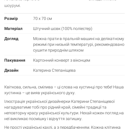
шоурумі.
Розмір
70 х 70 см
Матеріал
Штучний шовк (100% поліестер)
Догляд
Можна прати в пральній машині на делікатному
режимі при низькій температурі, рекомендовано
сушити природнім шляхом
Пакування
Картонний конверт з віконцем
Дизайн
Катерина Степаніщева
Квіткова, сильна, смілива – ці слова на хустинці про тебе! Наша
хустинка – це вияв українського духу.
Ілюстрація української дизайнерки Катерини Степаніщевої
нагадуватиме тобі про рідний край, сімейні традиції та
неповторну красу української культури. Нехай кожен погляд на
неї викликає посмішку і відчуття затишку.
Кошик
0 товари
Не прості українські кахлі, а з передбаченням. Кожна клітинка