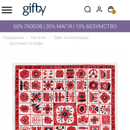
0
60% ЛЮБОВ | 30% МАГІЯ | 10% БЕЗУМСТВО
Подарунки
Каталог
Одяг та аксесуари
Хустинки та бафи