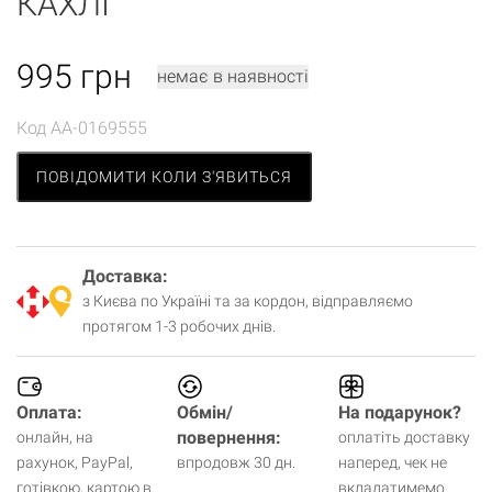
КАХЛІ
995
грн
немає в наявності
Код
AA-0169555
ПОВІДОМИТИ КОЛИ З'ЯВИТЬСЯ
Доставка:
з Києва по Україні та за кордон, відправляємо
протягом 1-3 робочих днів.
Оплата:
Обмін/
На подарунок?
повернення:
онлайн, на
оплатіть доставку
рахунок, PayPal,
впродовж 30 дн.
наперед, чек не
готівкою, картою в
вкладатимемо