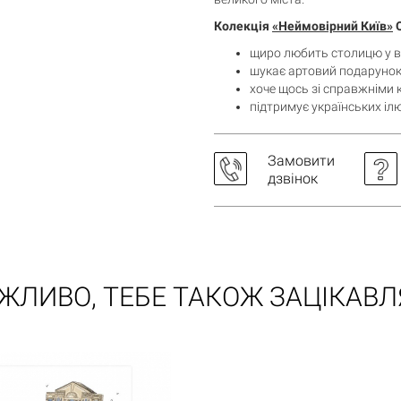
Колекція
«Неймовірний Київ»
О
щиро любить столицю у всі
шукає артовий подарунок 
хоче щось зі справжніми 
підтримує українських іл
Замовити
дзвінок
Кошик порожній
ЖЛИВО, ТЕБЕ ТАКОЖ ЗАЦІКАВЛ