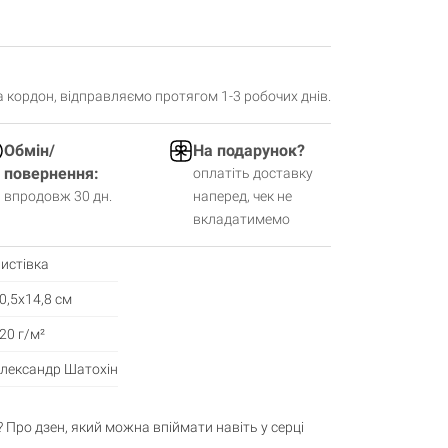
за кордон, відправляємо протягом 1-3 робочих днів.
Обмін/
На подарунок?
повернення:
оплатіть доставку
впродовж 30 дн.
наперед, чек не
вкладатимемо
истівка
0,5х14,8 см
20 г/м²
лександр Шатохін
? Про дзен, який можна впіймати навіть у серці