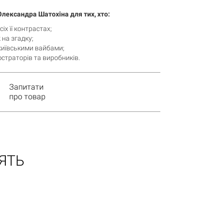
лександра Шатохіна для тих, хто:
х її контрастах;
на згадку;
київськими вайбами;
юстраторів та виробників.
Запитати
про товар
ЯТЬ