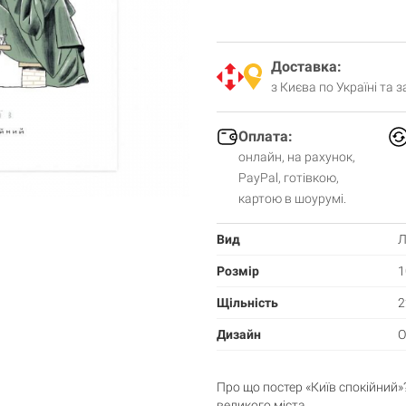
Доставка:
з Києва по Україні та 
Оплата:
онлайн, на рахунок,
PayPal, готівкою,
картою в шоурумі.
Вид
Л
Розмір
1
Щільність
2
Дизайн
О
Про що постер «Київ спокійний»
великого міста.