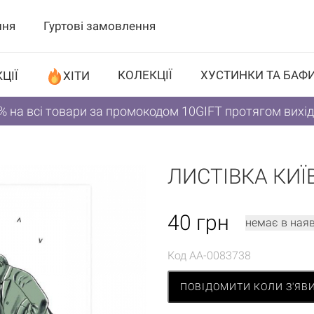
ння
Гуртові замовлення
КОЛЕКЦІЇ
ХУСТИНКИ ТА БАФ
ЦІЇ
ХІТИ
% на всі товари за промокодом 10GIFT протягом вихі
ЛИСТІВКА КИЇ
40
грн
немає в наяв
Код
AA-0083738
ПОВІДОМИТИ КОЛИ З'ЯВ