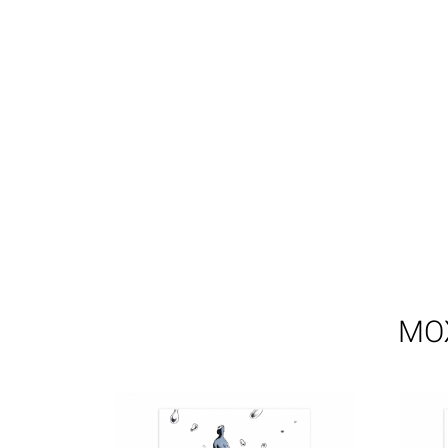
Кошик
0 товари
МО