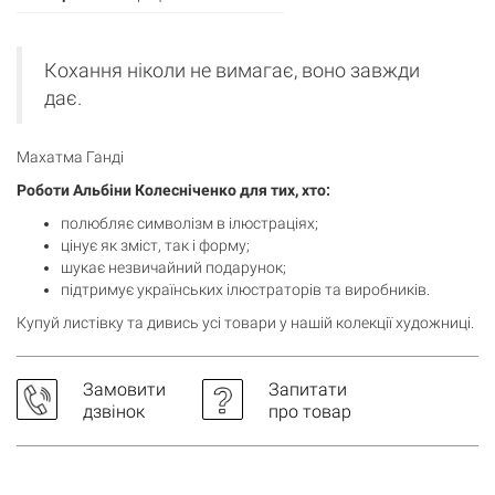
Кохання ніколи не вимагає, воно завжди
дає.
Махатма Ганді
Роботи Альбіни Колесніченко для тих, хто:
полюбляє символізм в ілюстраціях;
цінує як зміст, так і форму;
шукає незвичайний подарунок;
підтримує українських ілюстраторів та виробників.
Купуй листівку та дивись
усі товари
у нашій колекції художниці.
Кошик
0 товари
Замовити
Запитати
дзвінок
про товар
Кошик порожній