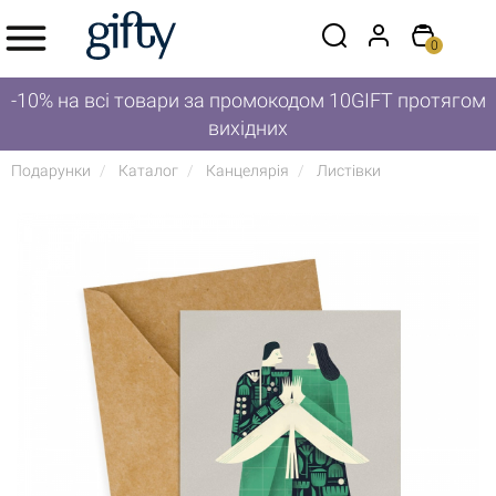
0
-10% на всі товари за промокодом 10GIFT протягом
вихідних
Подарунки
Каталог
Канцелярія
Листівки