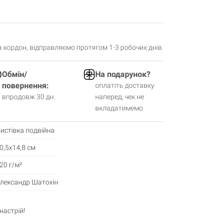
за кордон, відправляємо протягом 1-3 робочих днів.
Обмін/
На подарунок?
повернення:
оплатіть доставку
впродовж 30 дн.
наперед, чек не
вкладатимемо
истівка подвійна
0,5х14,8 см
20 г/м²
лександр Шатохін
настрій!