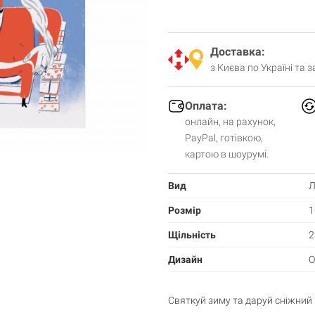
Доставка:
з Києва по Україні та 
Оплата:
онлайн, на рахунок,
PayPal, готівкою,
картою в шоурумі.
Вид
Л
Розмір
1
Щільність
2
Дизайн
О
Кошик порожній
Святкуй зиму та даруй сніжний 