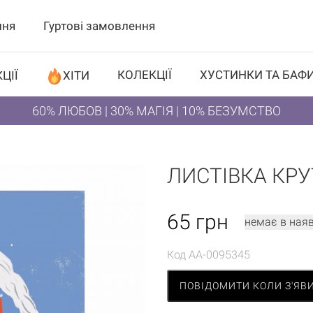
ння
Гуртові замовлення
КОЛЕКЦІЇ
ХУСТИНКИ ТА БАФ
ЦІЇ
ХІТИ
60% ЛЮБОВ | 30% МАГІЯ | 10% БЕЗУМСТВО
ЛИСТІВКА КРУ
65
грн
немає в наяв
Код
AA-0095345
ПОВІДОМИТИ КОЛИ З'ЯВ