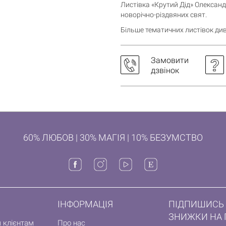
Листівка «Крутий Дід» Олексан
новорічно-різдвяних свят.
Більше тематичних листівок див
Замовити
дзвінок
60% ЛЮБОВ | 30% МАГІЯ | 10% БЕЗУМСТВО
ІНФОРМАЦІЯ
ПІДПИШИСЬ 
ЗНИЖКИ НА 
 клієнтам
Про нас