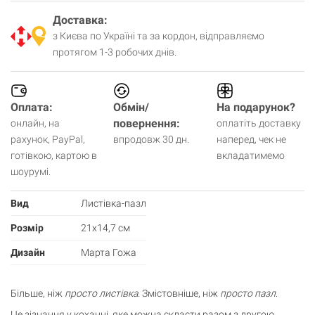
Доставка:
з Києва по Україні та за кордон, відправляємо
протягом 1-3 робочих днів.
Оплата:
Обмін/
На подарунок?
повернення:
онлайн, на
оплатіть доставку
рахунок, PayPal,
впродовж 30 дн.
наперед, чек не
готівкою, картою в
вкладатимемо
шоурумі.
Вид
Листівка-пазл
Розмір
21х14,7 см
Дизайн
Марта Гожа
Більше, ніж
просто листівка
. Змістовніше, ніж
просто пазл
.
Це зізнання у коханні, яке можна скласти разом з другою