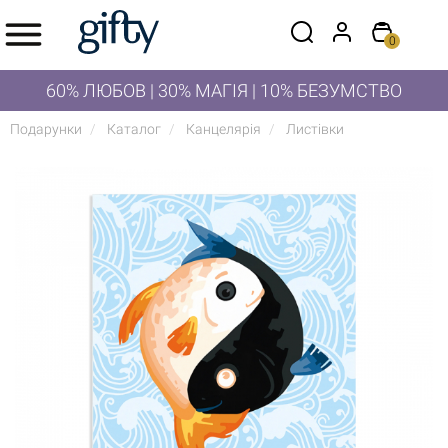
0
60% ЛЮБОВ | 30% МАГІЯ | 10% БЕЗУМСТВО
Подарунки
Каталог
Канцелярія
Листівки