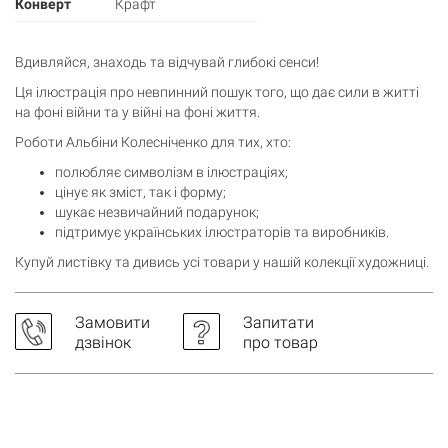
Конверт
Крафт
Вдивляйся, знаходь та відчувай глибокі сенси!
Ця ілюстрація про невпинний пошук того, що дає сили в житті
на фоні війни та у війні на фоні життя.
Роботи Альбіни Колесніченко для тих, хто:
полюбляє символізм в ілюстраціях;
цінує як зміст, так і форму;
шукає незвичайний подарунок;
підтримує українських ілюстраторів та виробників.
Купуй листівку та дивись
усі товари
у нашій колекції художниці.
Кошик
0 товари
Замовити
Запитати
дзвінок
про товар
Кошик порожній