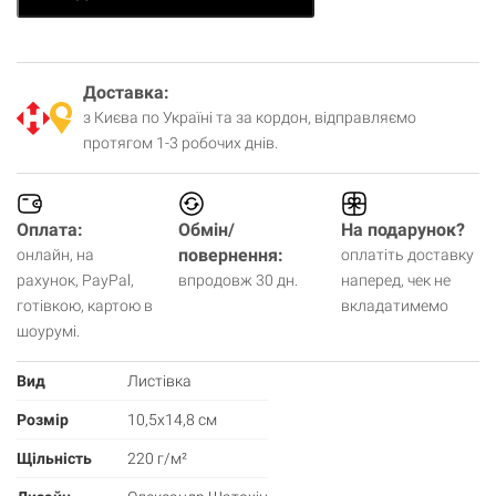
Доставка:
з Києва по Україні та за кордон, відправляємо
протягом 1-3 робочих днів.
Оплата:
Обмін/
На подарунок?
повернення:
онлайн, на
оплатіть доставку
рахунок, PayPal,
впродовж 30 дн.
наперед, чек не
готівкою, картою в
вкладатимемо
шоурумі.
Вид
Листівка
Кошик
0 товари
Розмір
10,5х14,8 см
Щільність
220 г/м²
Кошик порожній