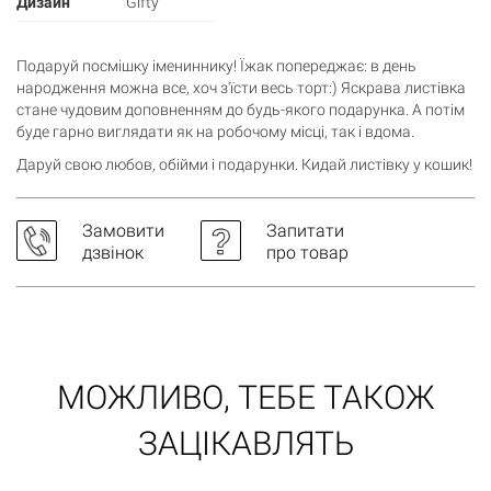
Дизайн
Gifty
Подаруй посмішку імениннику! Їжак попереджає: в день
народження можна все, хоч з'їсти весь торт:) Яскрава листівка
стане чудовим доповненням до будь-якого подарунка. А потім
буде гарно виглядати як на робочому місці, так і вдома.
Даруй свою любов, обійми і подарунки. Кидай листівку у кошик!
Замовити
Запитати
дзвінок
про товар
Кошик
0 товари
Кошик порожній
МОЖЛИВО, ТЕБЕ ТАКОЖ
ЗАЦІКАВЛЯТЬ