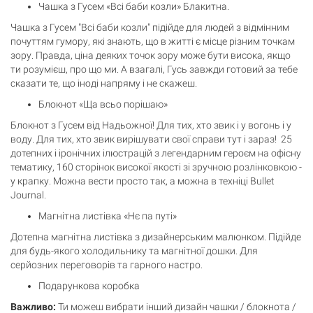
Чашка з Гусем «Всі баби козли» Блакитна.
Чашка з Гусем "Всі баби козли" підійде для людей з відмінним
почуттям гумору, які знають, що в житті є місце різним точкам
зору. Правда, ціна деяких точок зору може бути висока, якщо
ти розумієш, про що ми. А взагалі, Гусь завжди готовий за тебе
сказати те, що іноді напряму і не скажеш.
Блокнот «Ща всьо порішаю»
Блокнот з Гусем від Надьожної! Для тих, хто звик і у вогонь і у
воду. Для тих, хто звик вирішувати свої справи тут і зараз! 25
дотепних і іронічних ілюстрацій з легендарним героєм на офісну
тематику, 160 сторінок високої якості зі зручною розлінковкою -
у крапку. Можна вести просто так, а можна в техніці Bullet
Journal.
Магнітна листівка «Нє па путі»
Дотепна магнітна листівка з дизайнерським малюнком. Підійде
для будь-якого холодильнику та магнітної дошки. Для
серйозних переговорів та гарного настро.
Кошик
Подарункова коробка
0 товари
Важливо:
Ти можеш вибрати інший дизайн чашки
/ блокнота
/