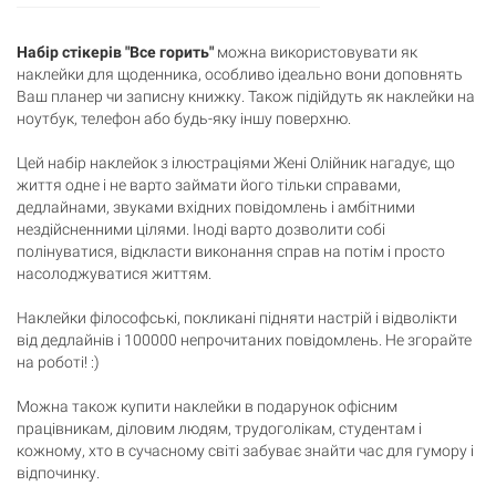
Набір стікерів "Все горить"
можна використовувати як
Кошик
наклейки для щоденника, особливо ідеально вони доповнять
0 товари
Ваш планер чи записну книжку. Також підійдуть як наклейки на
ноутбук, телефон або будь-яку іншу поверхню.
Кошик порожній
Цей набір наклейок з ілюстраціями Жені Олійник нагадує, що
життя одне і не варто займати його тільки справами,
дедлайнами, звуками вхідних повідомлень і амбітними
нездійсненними цілями. Іноді варто дозволити собі
полінуватися, відкласти виконання справ на потім і просто
насолоджуватися життям.
Наклейки філософські, покликані підняти настрій і відволікти
від дедлайнів і 100000 непрочитаних повідомлень. Не згорайте
на роботі! :)
Можна також купити наклейки в подарунок офісним
працівникам, діловим людям, трудоголікам, студентам і
кожному, хто в сучасному світі забуває знайти час для гумору і
відпочинку.