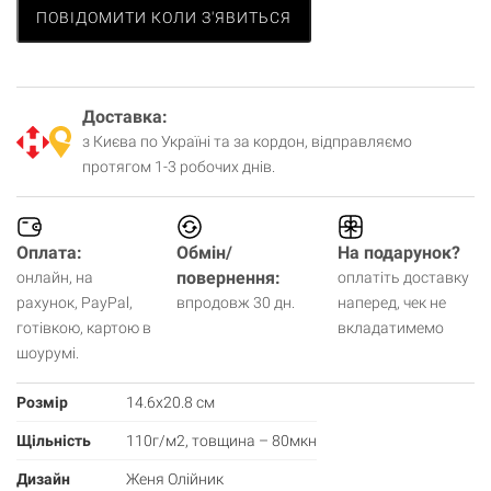
ПОВІДОМИТИ КОЛИ З'ЯВИТЬСЯ
Доставка:
з Києва по Україні та за кордон, відправляємо
протягом 1-3 робочих днів.
Оплата:
Обмін/
На подарунок?
повернення:
онлайн, на
оплатіть доставку
рахунок, PayPal,
впродовж 30 дн.
наперед, чек не
готівкою, картою в
вкладатимемо
шоурумі.
Розмір
14.6х20.8 см
Щільність
110г/м2, товщина – 80мкн
Дизайн
Женя Олійник