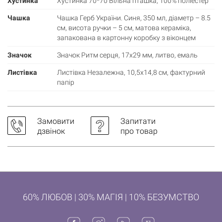
Хустинка
Хустинка 70*70 Вільна пташка, 100% поліестер
Чашка
Чашка Герб України. Синя, 350 мл, діаметр – 8.5
см, висота ручки – 5 см, матова кераміка,
запакована в картонну коробку з віконцем
Значок
Значок Ритм серця, 17х29 мм, литво, емаль
Листівка
Листівка Незалежна, 10,5х14,8 см, фактурний
папір
Замовити
Запитати
дзвінок
про товар
60% ЛЮБОВ | 30% МАГІЯ | 10% БЕЗУМСТВО