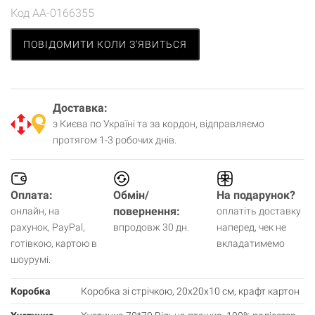
Код
AA-0166355
ПОВІДОМИТИ КОЛИ З'ЯВИТЬСЯ
Доставка:
з Києва по Україні та за кордон, відправляємо
протягом 1-3 робочих днів.
Оплата:
Обмін/
На подарунок?
повернення:
онлайн, на
оплатіть доставку
рахунок, PayPal,
впродовж 30 дн.
наперед, чек не
готівкою, картою в
вкладатимемо
Кошик
шоурумі.
0 товари
Коробка
Коробка зі стрічкою, 20х20х10 см, крафт картон
Кошик порожній