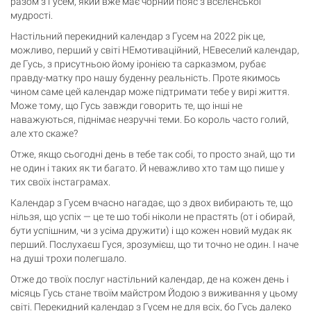
разом з Гусем, який вже має чорний пояс з всєлєнської
мудрості.
Настільний перекидний календар з Гусем на 2022 рік це,
можливо, перший у світі НЕмотиваційний, НЕвеселий календар,
Кошик
де Гусь, з присутньою йому іронією та сарказмом, рубає
0 товари
правду-матку про нашу буденну реальність. Проте якимось
чином саме цей календар може підтримати тебе у вирі життя.
Може тому, що Гусь завжди говорить те, що інші не
Кошик порожній
наважуються, піднімає незручні теми. Бо король часто голий,
але хто скаже?
Отже, якщо сьогодні день в тебе так собі, то просто знай, що ти
не один і таких як ти багато. Й неважливо хто там що пише у
тих своїх інстаграмах.
Календар з Гусем вчасно нагадає, що з двох вибирають те, що
нільзя, що успіх — це те шо тобі ніколи не прастять (от і обирай,
бути успішним, чи з усіма дружити) і що кожен новий мудак як
перший. Послухаєш Гуся, зрозумієш, що ти точно не один. І наче
на душі трохи полегшало.
Отже до твоїх послуг настільний календар, де на кожен день і
місяць Гусь стане твоїм майстром Йодою з виживання у цьому
світі. Перекидний календар з Гусем не для всіх, бо Гусь далеко