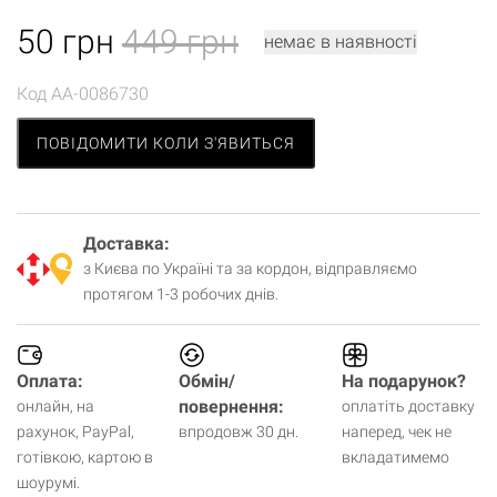
50
грн
449 грн
немає в наявності
Код
AA-0086730
ПОВІДОМИТИ КОЛИ З'ЯВИТЬСЯ
Доставка:
з Києва по Україні та за кордон, відправляємо
протягом 1-3 робочих днів.
Оплата:
Обмін/
На подарунок?
повернення:
онлайн, на
оплатіть доставку
рахунок, PayPal,
впродовж 30 дн.
наперед, чек не
готівкою, картою в
вкладатимемо
шоурумі.