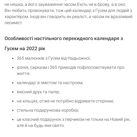
не няшка, а його зауваження часом б’ють не в брову, а в око.
Він любить провокувати, тож цей календар з Гусем для людей з
характером. Іноді він говорить як реаліст, а часом як вразливий
песиміст.
Особливості настільного перекидного календаря з
Гусем на 2022 рік
365 малюнків з Гусем від Надьожної,
іронія, сарказм і 365 приводів пофілосовствувати про
життя;
календар зі змістом та настроєм;
якісний друк та папір;
на кільцях, отже не потрібно відривати сторінки;
стильна подарункова коробка;
це класний подарунок з перчиком не тільки на Новий рік,
але й на будь-яке свято.