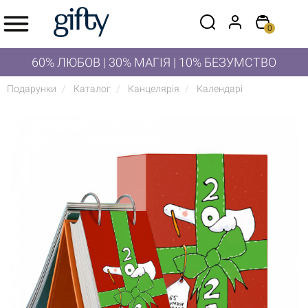
0
60% ЛЮБОВ | 30% МАГІЯ | 10% БЕЗУМСТВО
Подарунки
Каталог
Канцелярія
Календарі