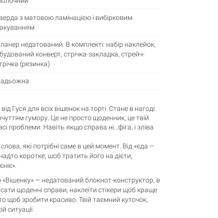
олочний
верда з матовою ламінацією і вибірковим
акуванням
ланер недатований. В комплекті: набір наклейок,
будований конверт, стрічка-закладка, стрейч-
трічка (резинка)
адьожна
ід Гуся для всіх вішенок на торті. Стане в нагоді
почуттям гумору. Це не просто щоденник, це твій
всі проблеми. Навіть якщо справа ні…фіга, і зліва
 слова, які потрібні саме в цей момент. Від «єда —
надто коротке, шоб тратить його на дієти,
єніє».
 «Вішенку» — недатований блокнот-конструктор, в
сати щоденні справи, наклеїти стікери щоб краще
о щоб зробити красиво. Твій таємний куточок,
й ситуації.