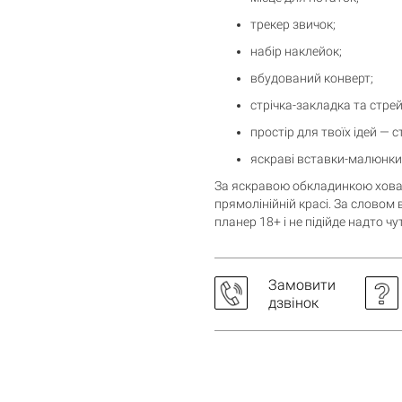
трекер звичок;
набір наклейок;
вбудований конверт;
стрічка-закладка та стрей
простір для твоїх ідей — с
яскраві вставки-малюнки
За яскравою обкладинкою ховаєт
прямолінійній красі. За словом 
планер 18+ і не підійде надто ч
Замовити
дзвінок