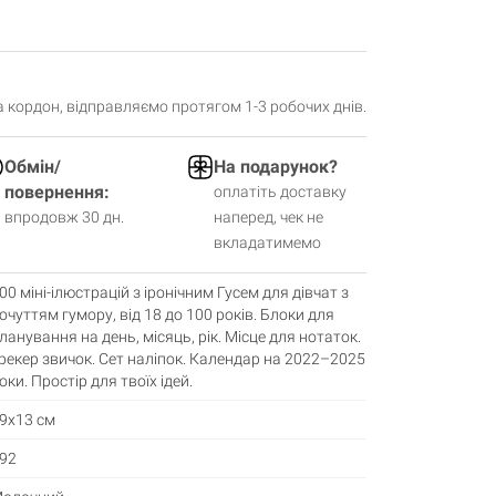
за кордон, відправляємо протягом 1-3 робочих днів.
Обмін/
На подарунок?
повернення:
оплатіть доставку
впродовж 30 дн.
наперед, чек не
вкладатимемо
00 міні-ілюстрацій з іронічним Гусем для дівчат з
очуттям гумору, від 18 до 100 років. Блоки для
ланування на день, місяць, рік. Місце для нотаток.
рекер звичок. Сет наліпок. Календар на 2022–2025
оки. Простір для твоїх ідей.
9х13 см
92