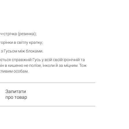
ч-стрічка (резинка);
торінки в світлу крапку;
 з Гусьом між блоками.
ься справжній Гусь у всій своїй іронічній та
він в кишеню не полізе, інколи й за міцним. Тож
утливим особам.
Запитати
про товар