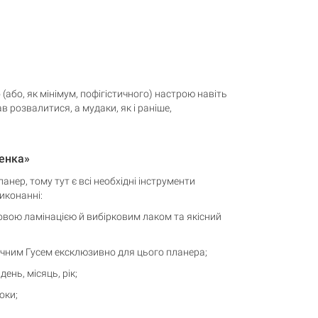
(або, як мінімум, пофігістичного) настрою навіть
 розвалитися, а мудаки, як і раніше,
шенка»
ланер, тому тут є всі необхідні інструменти
иконанні:
овою ламінацією й вибірковим лаком та якісний
онічним Гусем ексклюзивно для цього планера;
ень, місяць, рік;
оки;