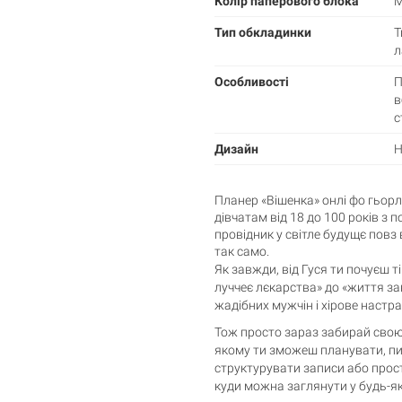
Колір паперового блока
М
Тип обкладинки
Т
л
Особливості
П
в
с
Дизайн
Н
Планер «Вішенка» онлі фо гьорл в
дівчатам від 18 до 100 років з 
провідник у світле будущє повз 
так само.
Як завжди, від Гуся ти почуєш ті
луччеє лєкарства» до «життя за
жадібних мужчін і хірове настра
Тож просто зараз забирай свою
якому ти зможеш планувати, пи
структурувати записи або прост
куди можна заглянути у будь-які