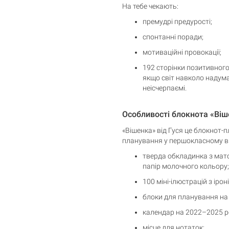
На тебе чекають:
премудрі предурості;
спонтанні поради;
мотиваційні провокації;
192 сторінки позитивного 
якщо світ навколо надумав
неісчерпаємі.
Особливості блокнота «Ві
«Вішенка» від Гуся це блокнот-п
планування у першокласному в
тверда обкладинка з мат
папір молочного кольору;
Кошик порожній
100 міні-ілюстрацій з ір
блоки для планування на д
календар на 2022–2025 р
місце для нотаток;