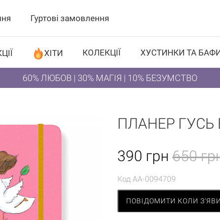
ння
Гуртові замовлення
КОЛЕКЦІЇ
ХУСТИНКИ ТА БАФ
ЦІЇ
ХІТИ
60% ЛЮБОВ | 30% МАГІЯ | 10% БЕЗУМСТВО
ПЛАНЕР ГУСЬ 
390
грн
650 гр
Код
AA-0094709
ПОВІДОМИТИ КОЛИ З'ЯВ