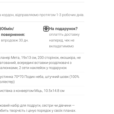
за кордон, відправляємо протягом 1-3 робочих днів.
Обмін/
На подарунок?
повернення:
оплатіть доставку
впродовж 30 дн.
наперед, чек не
вкладатимемо
ланер Мета, 19х13 см, 200 сторінок, екошкіра, не
атований, всередині вставки-розділювачі з
алюнками, 2 сети наклейок у подарунок
устинка 70*70 Подих неба, штучний шовк (100%
оліестер)
истівка з конвертом Міць, 10.5х14.8 см
овий набір для подруги, сестри чи дівчини —
ить творчість і цінує порядок у своїх планах.