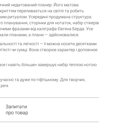
ичний недатований планер. Його матова
криттям переливається на світлі та робить
им ритуалом. Усередині продумана структура:
о планування, сторінки для нотаток, набір стікерів
ючими фразами від каліграфа Євгена Берда. Усе
авали планами, а плани — здійснювалися.
альності та легкості — її можна носити десятками
зап’ясті чи сумці. Вона створює характер і доповнює
се і навіть більше» завершує набір теплою нотою
сучасно та дуже по-гіфтішному. Для творчих,
речі.
Запитати
про товар