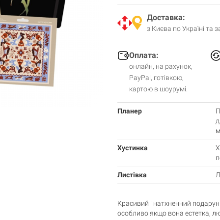
Доставка:
з Києва по Україні та 
Оплата:
онлайн, на рахунок,
PayPal, готівкою,
картою в шоурумі.
Планер
П
д
м
Хустинка
Х
п
Листівка
Л
Красивий і натхненний подарунк
особливо якщо вона естетка, люб