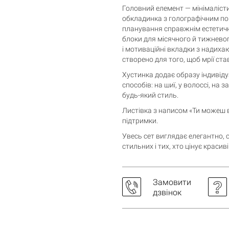
Головний елемент — мінімаліст
обкладинка з голографічним по
планування справжнім естетичн
блоки для місячного й тижневог
і мотиваційні вкладки з надиха
створено для того, щоб мрії ст
Хустинка додає образу індивіду
способів: на шиї, у волоссі, на 
будь-який стиль.
Листівка з написом «Ти можеш в
підтримки.
Увесь сет виглядає елегантно, 
стильних і тих, хто цінує красиві 
Замовити
Кошик порожній
дзвінок