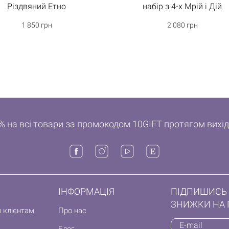
Різдвяний Етно
набір з 4-х Мрій і Дій
1 850 грн
2 080 грн
% на всі товари за промокодом 10GIFT протягом вихі
ІНФОРМАЦІЯ
ПІДПИШИСЬ 
ЗНИЖКИ НА 
 клієнтам
Про нас
Блог