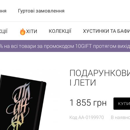
ння
Гуртові замовлення
КОЛЕКЦІЇ
ХУСТИНКИ ТА БАФ
ЦІЇ
ХІТИ
% на всі товари за промокодом 10GIFT протягом вихі
ПОДАРУНКОВИЙ
І ЛЕТИ
1 855
грн
КУП
Код
AA-0199970
В наявно