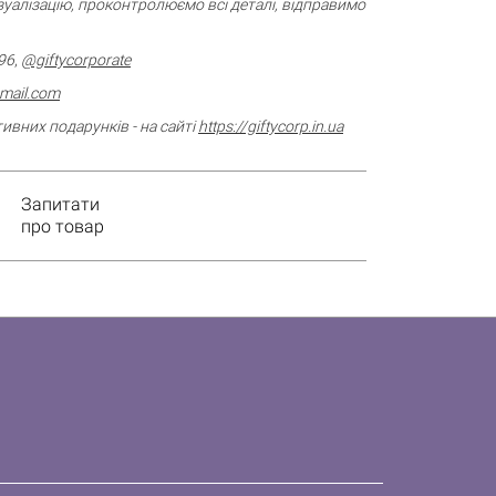
зуалізацію, проконтролюємо всі деталі, відправимо
96
,
@giftycorporate
gmail.com
ивних подарунків - на сайті
https://giftycorp.in.ua
Запитати
про товар