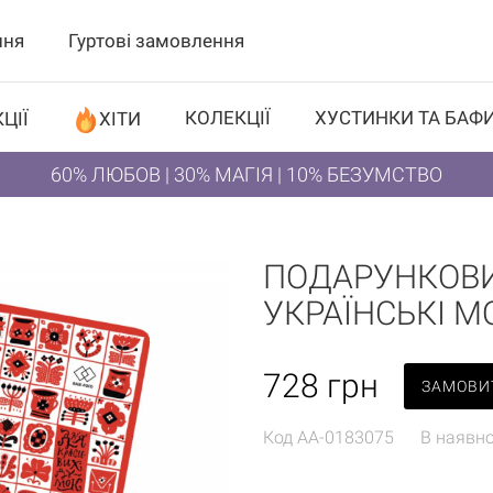
ння
Гуртові замовлення
КОЛЕКЦІЇ
ХУСТИНКИ ТА БАФ
ЦІЇ
ХІТИ
60% ЛЮБОВ | 30% МАГІЯ | 10% БЕЗУМСТВО
ПОДАРУНКОВИЙ
УКРАЇНСЬКІ 
728
грн
ЗАМОВИ
Код
AA-0183075
В наявно