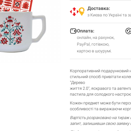
Доставка:
з Києва по Україні та 
Оплата:
онлайн, на рахунок,
PayPal, готівкою,
картою в шоурумі.
Корпоративний подарунковий на
стильний спосіб привітати коле
"Дерево
життя 2.0", яскравого та автен
пастила для солодкого настрою
Кожен предмет може бути перс
особливості та виражаючи корп
Вартість розраховано на тираж 
Кошик порожній
запит, залишивши свою заявку 