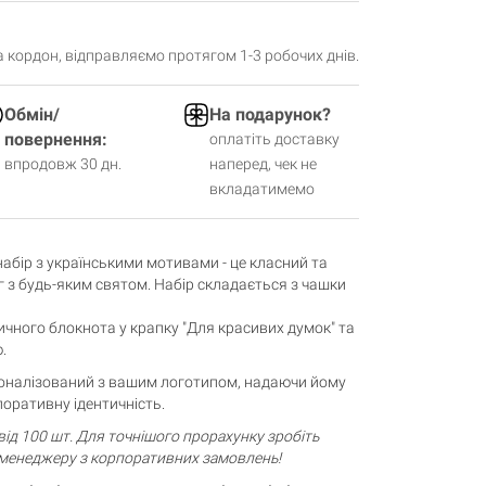
за кордон, відправляємо протягом 1-3 робочих днів.
Обмін/
На подарунок?
повернення:
оплатіть доставку
впродовж 30 дн.
наперед, чек не
вкладатимемо
бір з українськими мотивами - це класний та
г з будь-яким святом. Набір складається з чашки
тичного блокнота у крапку "Для красивих думок" та
.
оналізований з вашим логотипом, надаючи йому
оративну ідентичність.
від 100 шт. Для точнішого прорахунку зробіть
менеджеру з корпоративних замовлень!