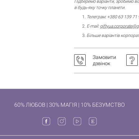
Підберемо варіанти, зробимо ві
в будь-яку точку планети.
Телеграм: +380 63 139 71 
E-mail:
giftyua.corporate@
Більше варіантів корпорат
Замовити
дзвінок
60% ЛЮБОВ | 30% МАГІЯ | 10% БЕЗУМСТВО