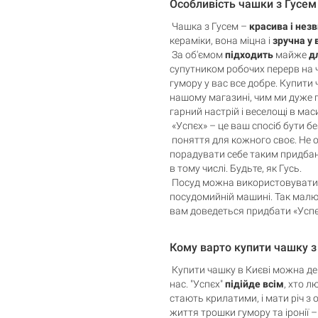
Особливість чашки з Гусем
Чашка з Гусем –
красива і нез
кераміки, вона міцна і
зручна у 
За об'ємом
підходить
майже
д
супутником робочих перерв на ч
гумору у вас все добре. Купити 
Кошик порожній
нашому магазині, чим ми дуже
гарний настрій і веселощі в мас
«Успєх» – це ваш спосіб бути бе
поняття для кожного своє. Не 
порадувати себе таким придбан
в тому числі. Будьте, як Гусь.
Посуд можна використовувати в 
посудомийній машині. Так малю
вам доведеться придбати «Успє
Кому варто купити чашку з 
Купити чашку в Києві можна де 
нас. "Успєх"
підійде всім
, хто л
стають крилатими, і мати річ з 
життя трошки гумору та іронії – 