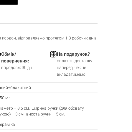
за кордон, відправляємо протягом 1-3 робочих днів.
Обмін/
На подарунок?
повернення:
оплатіть доставку
впродовж 30 дн.
наперед, чек не
вкладатимемо
ілий+блакитний
50 мл
іаметр – 8.5 см., ширина ручки (для обхвату
укою) – 3 см., висота ручки – 5 см.
ераміка