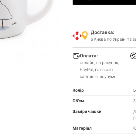
Доставка:
з Києва по Україні та 
Оплата:
онлайн, на рахунок,
PayPal, готівкою,
картою в шоурумі.
Колір
Б
Об'єм
3
Заміри чашки
Д
р
Матеріал
К