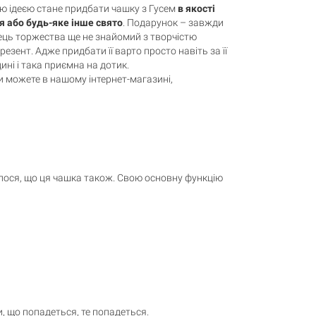
ою ідеєю стане придбати чашку з Гусем
в якості
 або будь-яке інше свято
. Подарунок – завжди
ець торжества ще не знайомий з творчістю
резент. Адже придбати її варто просто навіть за її
дині і така приємна на дотик.
и можете в нашому інтернет-магазині,
талося, що ця чашка також. Свою основну функцію
, що попадеться, те попадеться.