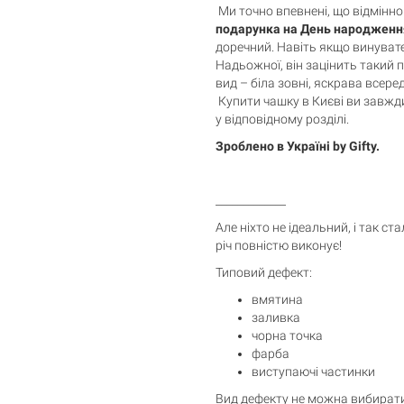
Ми точно впевнені, що відмінн
подарунка на День народження
доречний. Навіть якщо винуват
Надьожної, він зацінить такий п
вид – біла зовні, яскрава всере
Купити чашку в Києві ви завжд
у відповідному розділі.
Зроблено в Україні by Gifty.
_____________
Але ніхто не ідеальний, і так с
річ повністю виконує!
Типовий дефект:
вмятина
заливка
чорна точка
фарба
виступаючі частинки
Вид дефекту не можна вибирати