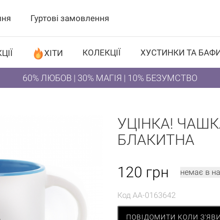
ння
Гуртові замовлення
КОЛЕКЦІЇ
ХУСТИНКИ ТА БАФ
ЦІЇ
ХІТИ
60% ЛЮБОВ | 30% МАГІЯ | 10% БЕЗУМСТВО
УЦІНКА! ЧАШК
БЛАКИТНА
120
грн
немає в н
Код
AA-0163642
ПОВІДОМИТИ КОЛИ З'ЯВ