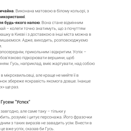
вичайна
. Виконана матовою в білому кольорі, з
використанні
.
ля будь-якого напою
. Вона стане відмінним
ай – колеги точно знатимуть, що з почуттям
чашку в Києві і з доставкою в інші міста можна в
 пишаємося. Адже, виходить, розповсюджуємо
и.
зпосереднім, прикольним і відкритим. Успіх –
обов'язково підкорювати вершини, щоб
ням. Гусь, наприклад, вміє жартувати, над собою
мікрохвильовці, але краще не мийте її в
нок збереже яскравість якомога довше. Інакше
х» ще раз.
Гусем "Успєх"
завгодно, але саме таку – тільки у
юбить, розуміє і цитує персонажа. Його фразочки
одним з таких виразів не завадить усім. Внести в
це вже успіх, сказав би Гусь.