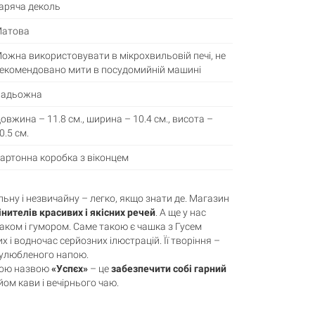
аряча деколь
атова
ожна використовувати в мікрохвильовій печі, не
екомендовано мити в посудомийній машині
адьожна
овжина – 11.8 см., ширина – 10.4 см., висота –
0.5 см.
артонна коробка з віконцем
льну і незвичайну – легко, якщо знати де. Магазин
нителів красивих і якісних речей
. А ще у нас
аком і гумором. Саме такою є чашка з Гусем
 і водночас серйозних ілюстрацій. Її творіння –
 улюбленого напою.
ною назвою
«Успєх»
– це
забезпечити собі гарний
ом кави і вечірнього чаю.