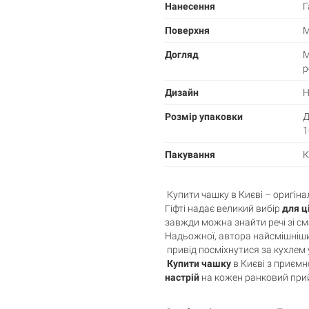
Нанесення
Г
Поверхня
М
Догляд
М
р
Дизайн
Н
Розмір упаковки
Д
1
Пакування
К
Купити чашку в Києві – оригіна
Гіфті надає великий вибір
для ці
завжди можна знайти речі зі см
Надьожної, автора найсмішніших
привід посміхнутися за кухлем
Купити чашку
в Києві з приєм
настрій
на кожен ранковий прий