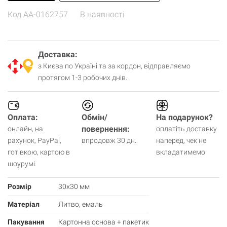
Код
AA-0162757
В наявності
Доставка:
з Києва по Україні та за кордон, відправляємо
протягом 1-3 робочих днів.
Оплата:
Обмін/
На подарунок?
повернення:
онлайн, на
оплатіть доставку
рахунок, PayPal,
впродовж 30 дн.
наперед, чек не
готівкою, картою в
вкладатимемо
шоурумі.
Розмір
30х30 мм
Матеріал
Литво, емаль
Пакування
Картонна основа + пакетик