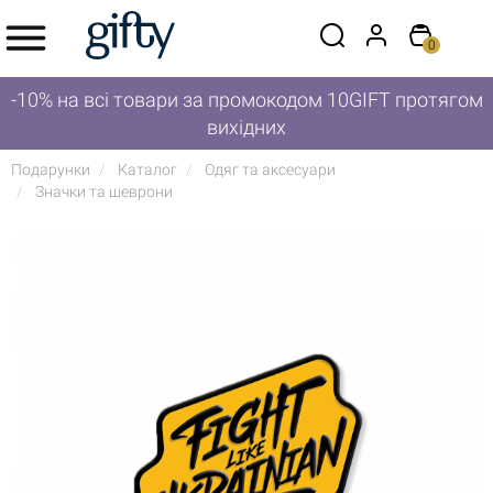
0
-10% на всі товари за промокодом 10GIFT протягом
вихідних
Подарунки
Каталог
Одяг та аксесуари
Значки та шеврони