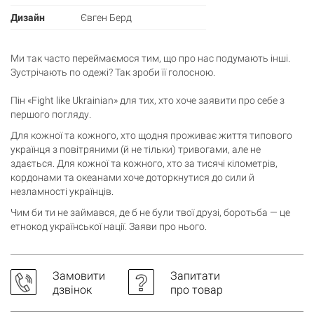
Кошик
0 товари
Дизайн
Євген Берд
Кошик порожній
Ми так часто переймаємося тим, що про нас подумають інші.
Зустрічають по одежі? Так зроби її голосною.
Пін «Fight like Ukrainian» для тих, хто хоче заявити про себе з
першого погляду.
Для кожної та кожного, хто щодня проживає життя типового
українця з повітряними (й не тільки) тривогами, але не
здається. Для кожної та кожного, хто за тисячі кілометрів,
кордонами та океанами хоче доторкнутися до сили й
незламності українців.
Чим би ти не займався, де б не були твої друзі, боротьба — це
етнокод української нації. Заяви про нього.
Замовити
Запитати
дзвінок
про товар