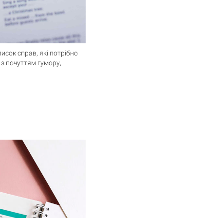
исок справ, які потрібно
 з почуттям гумору,