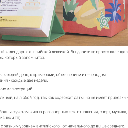
й календарь с английской лексикой. Вы дарите не просто календарь
ок, который запомнится.
ы каждый день, с примерами, объяснением и переводом.
ения - каждые две недели.
ских иллюстраций.
ьный, на любой год, так как содержит даты, но не имеет привязки 
раны с учетом живых разговорных тем: отношения, спорт, музыка, 
изнес и тп).
с разным уровнем английского - от начального до выше среднего.