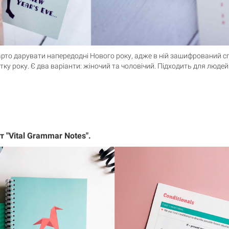
варто дарувати напередодні Нового року, адже в ній зашифрований сп
ку року. Є два варіанти: жіночий та чоловічий. Підходить для людей
 "Vital Grammar Notes".