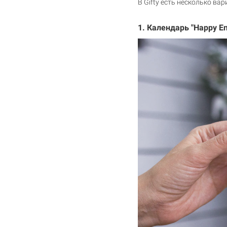
В Gifty
есть несколько вар
1.
Кале
ндарь "Happy En