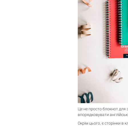
Це не просто блокнот для з
впорядковувати англійську
Окрім цього, є сторінки в 