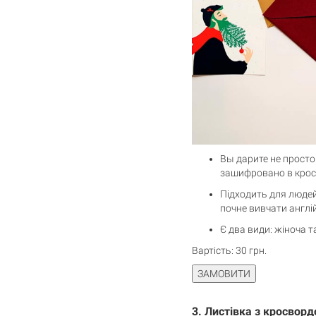
Вы дарите не просто
зашифровано в крос
Підходить для людей
почне вивчати англі
Є два види: жіноча 
Вартість: 30 грн.
Корзина
0 товары
3.
Листівка з кросвор