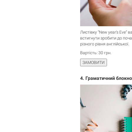
Листівку “New year's Eve” 
встигнути зробити до почат
різного рівня англійської.
Вартість: 30 грн.
4.
Граматичний блокнот