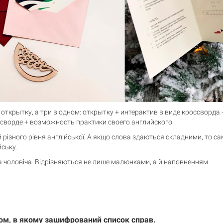
 открытку, а три в одном: открытку + интерактив в виде кроссворда
сворде + возможность практики своего английского.
 різного рівня англійської. А якщо слова здаються складними, то 
йську.
та чоловіча. Відрізняються не лише малюнками, а й наповненням.
дом, в якому зашифрований список справ.