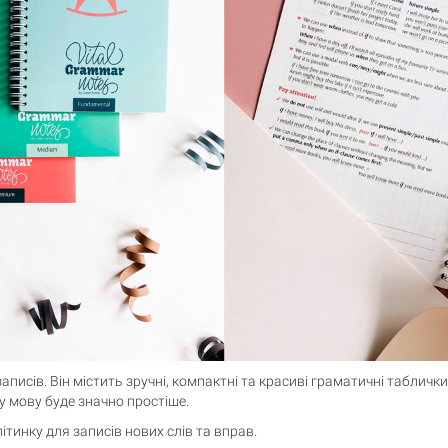
аписів. Він містить зручні, компактні та красиві граматичні таблички
 мову буде значно простіше.
клітинку для записів нових слів та вправ.