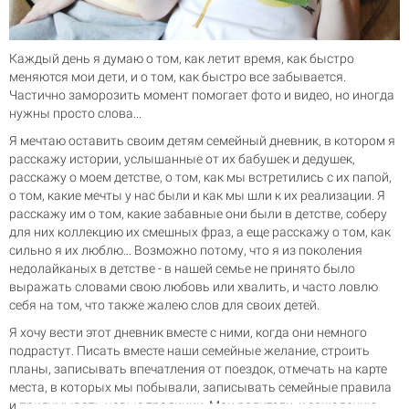
Каждый день я думаю о том, как летит время, как быстро
меняются мои дети, и о том, как быстро все забывается.
Частично заморозить момент помогает фото и видео, но иногда
нужны просто слова...
Я мечтаю оставить своим детям семейный дневник, в котором я
расскажу истории, услышанные от их бабушек и дедушек,
расскажу о моем детстве, о том, как мы встретились с их папой,
о том, какие мечты у нас были и как мы шли к их реализации. Я
расскажу им о том, какие забавные они были в детстве, соберу
для них коллекцию их смешных фраз, а еще расскажу о том, как
сильно я их люблю... Возможно потому, что я из поколения
недолайканых в детстве - в нашей семье не принято было
выражать словами свою любовь или хвалить, и часто ловлю
себя на том, что также жалею слов для своих детей.
Я хочу вести этот дневник вместе с ними, когда они немного
подрастут. Писать вместе наши семейные желание, строить
планы, записывать впечатления от поездок, отмечать на карте
места, в которых мы побывали, записывать семейные правила
и придумывать новые традиции. Мои родители, к сожалению,