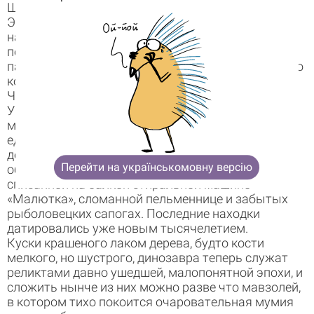
Корзина
Шеварднадзе.
0 товары
Это гранаты! Ими можно убивать фашистов! —
нашелся мальчик из соседнего двора. Концепция
Корзина пуста
подкупала своей простотой, очевидностью и
патриотизмом. Это был не конец, это было начало
конца, как выразился бы в такой миг старик
Черчилль.
У деталей от «Настольного крокета» оказалась
магическая суперсила. Играли ими лихо, но
единожды, а попадались они повсеместно еще
десятки лет. Мой друг сообщал, что артефакты
Перейти на українськомовну версію
обнаруживались в горшках с гортензией, в
списанной на балкон стиральной машине
«Малютка», сломанной пельменнице и забытых
рыболовецких сапогах. Последние находки
датировались уже новым тысячелетием.
Куски крашеного лаком дерева, будто кости
мелкого, но шустрого, динозавра теперь служат
реликтами давно ушедшей, малопонятной эпохи, и
сложить нынче из них можно разве что мавзолей,
в котором тихо покоится очаровательная мумия