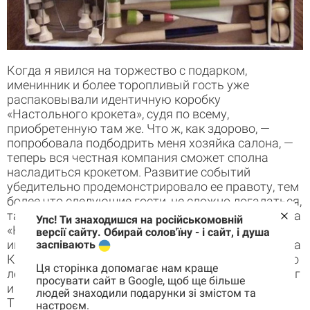
Когда я явился на торжество с подарком,
именинник и более торопливый гость уже
распаковывали идентичную коробку
«Настольного крокета», судя по всему,
приобретенную там же. Что ж, как здорово, —
попробовала подбодрить меня хозяйка салона, —
теперь вся честная компания сможет сполна
насладиться крокетом. Развитие событий
убедительно продемонстрировало ее правоту, тем
более что следующие гости, не сложно догадаться,
также презентовали еще, как минимум, два набора
Упс! Ти знаходишся на російськомовній
«НК». Детали тут же смешались, описание в
версії сайту. Обирай солов'їну - і сайт, і душа
инструкции годилось больше для сборки автомата
заспівають
Калашникова, понять, как при помощи всего этого
Ця сторінка допомагає нам краще
лесоповала соорудить игру в крокет, уже б не смог
просувати сайт в Google, щоб ще більше
и выпускник Кембриджа. В общем, Маргарет
людей знаходили подарунки зі змістом та
Тэтчер жмет руку Эдуарду Амвросиевичу
настроєм.