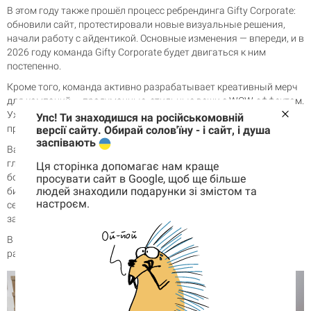
В этом году также прошёл процесс ребрендинга Gifty Corporate:
обновили сайт, протестировали новые визуальные решения,
начали работу с айдентикой. Основные изменения — впереди, и в
2026 году команда Gifty Corporate будет двигаться к ним
постепенно.
Кроме того, команда активно разрабатывает креативный мерч
для компаний — продуманные, стильные вещи с WOW-эффектом.
Уже в ближайшее время
на сайте
появятся новые позиции и
Упс! Ти знаходишся на російськомовній
презентации.
версії сайту. Обирай солов'їну - і сайт, і душа
заспівають
Важной частью года стало глубокое исследование: около 10
глубинных интервью с HR и руководителями компаний и опрос
Ця сторінка допомагає нам краще
более чем 120 респондентов. Один из ключевых инсайтов —
просувати сайт в Google, щоб ще більше
людей знаходили подарунки зі змістом та
бизнесу не хватает креативных партнёров, которые берут на
настроєм.
себя идею, производство и логистику, а также есть чёткий
Корзина
0 товары
запрос на украинских производителей.
В 2025 году команда Gifty Corporate укрепилась, и все очень
рады людям, которые к нам присоединились.
Корзина пуста