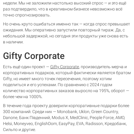
недели. Мы не заложили настолько высокий спрос — и это ещё
раз подтвердило, что в креативном бизнесе невозможно всё
точно спрогнозировать.
Но очень круто ошибаться именно так — когда спрос превышает
ожидания. Мы оперативно запустили повторный тираж. Да, с
небольшой задержкой, но сегодня эти продукты уже снова есть
в наличии.
Gifty Corporate
Есть ещё один проект —
Gifty Corporate
, производитель мерча и
корпоративных подарков, который фактически является братом
Gifty, но имеет много точек пересечения, поэтому хотим
поделиться и его успехами. По сравнению с 2024 годом
количество корпоративных заказов выросло на 195%, оборот —
более чем на 1000%.
В течение года проекту доверили корпоративные подарки более
300 компаний. Среди них — Monobank, Uklon, Green Country,
Danone, Банк Південний, Modus X, MedClinic, People Force, AMO,
Helsi, Moneyveo, EnglishDom, EasyPay, EVA, Radisson, Кредобанк,
Сильпо и другие.