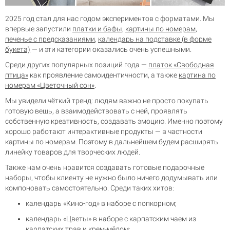
2025 год стал для нас годом экспериментов с форматами. Мы
впервые запустили
платки и бафы
,
картины по номерам
,
печенье с предсказаниями
,
календарь на подставке (в форме
букета)
— и эти категории оказались очень успешными.
Среди других популярных позиций года —
платок «Свободная
птица»
как проявление самоидентичности, а также
картина по
номерам «Цветочный сон»
.
Мы увидели чёткий тренд: людям важно не просто покупать
готовую вещь, а взаимодействовать с ней, проявлять
собственную креативность, создавать эмоцию. Именно поэтому
хорошо работают интерактивные продукты — в частности
картины по номерам. Поэтому в дальнейшем будем расширять
линейку товаров для творческих людей.
Также нам очень нравится создавать готовые подарочные
наборы, чтобы клиенту не нужно было ничего додумывать или
компоновать самостоятельно. Среди таких хитов:
календарь «Кино-год» в наборе с попкорном;
календарь «Цветы» в наборе с карпатским чаем из
карпатских трав и крем-мёдом;