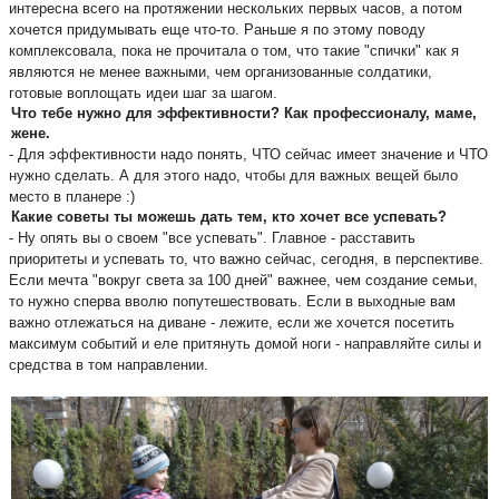
интересна всего на протяжении нескольких первых часов, а потом 
хочется придумывать еще что-то. Раньше я по этому поводу 
комплексовала, пока не прочитала о том, что такие "спички" как я 
являются не менее важными, чем организованные солдатики, 
готовые воплощать идеи шаг за шагом.
Что тебе нужно для эффективности? Как профессионалу, маме, 
жене.
- Для эффективности надо понять, ЧТО сейчас имеет значение и ЧТО 
нужно сделать. А для этого надо, чтобы для важных вещей было 
место в планере :)
Какие советы ты можешь дать тем, кто хочет все успевать? 
- Ну опять вы о своем "все успевать". Главное - расставить 
приоритеты и успевать то, что важно сейчас, сегодня, в перспективе. 
Если мечта "вокруг света за 100 дней" важнее, чем создание семьи, 
то нужно сперва вволю попутешествовать. Если в выходные вам 
важно отлежаться на диване - лежите, если же хочется посетить 
максимум событий и еле притянуть домой ноги - направляйте силы и 
средства в том направлении.   