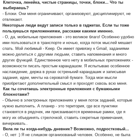
Клеточка, ленейка, чистые страницы, точки, блоки... Что ты 
выбираешь? 
- Блоки. Они меня ограничивают, организовуют, дисциплинируют, не 
отвлекают. 
Некоторые люди ведут записи только в гаджетах. Если ты тоже 
пользуешься приложениями, расскажи какими именно.
- О, да, мобильные приложения - это великое благо! Особенно удобно 
ими пользоваться в транспорте и ночью, когда поток мыслей мешает 
спать. Мой любимый - Keep. Он имеет привязку к Gmail, заданиями 
можно делиться с другими людьми, ставить напоминания и много 
других функций. Единственное чего нету в мобильных приложениях - 
возможности писать простым карандашом. Я испытываю особенное 
наслаждение, держа в руках остренький карандашик и записывая 
задания, идеи, мечты на сероватой бумаге. Тогда мои мысли 
приобретают дополнительный смысл и проходят сквозь всю меня.
Как ты сочетаешь электронные приложения с бумажными 
блокнотами?
- Обычно в электронных приложениях у меня поток заданий, которые 
нужно выполнить. А планер - это територия, где все пунктики 
становятся в рядочек, им присваиваются временные рамки, где я 
могу их объединять стрелочкой, ставить секретные примечания, 
вичеркивать.. 
Вела ли ты когда-нибудь дневник? Возможно, подростковый... 
- О, нет :) Я не слишком организованый человек. Особенно, не была 