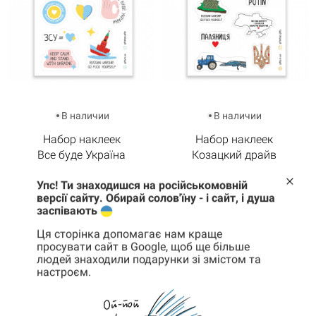
В наличии
В наличии
Набор наклеек
Набор наклеек
Все буде Україна
Козацкий драйв
145 грн
104 грн
145 грн
104 грн
Упс! Ти знаходишся на російськомовній
версії сайту. Обирай солов'їну - і сайт, і душа
КУПИТЬ
КУПИТЬ
заспівають
Ця сторінка допомагає нам краще
просувати сайт в Google, щоб ще більше
людей знаходили подарунки зі змістом та
настроєм.
Корзина
0 товары