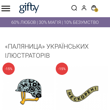
0
60% ЛЮБОВ | 30% МАГІЯ | 10% БЕЗУМСТВО
«‎ПАЛЯНИЦА»‎ УКРАЇНСЬКИХ
ІЛЮСТРАТОРІВ
-15%
-15%