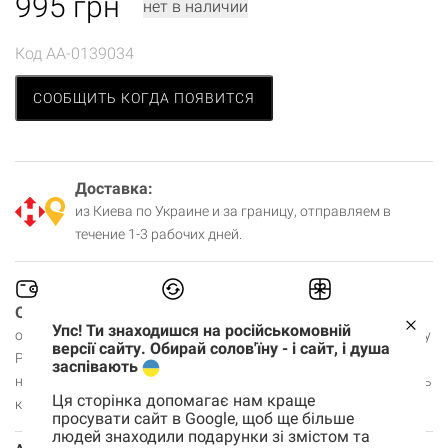
995
грн
нет в наличии
Код
AA-0139034
СООБЩИТЬ КОГДА ПОЯВИТСЯ
Доставка:
из Киева по Украине и за границу, отправляем в
течение 1-3 рабочих дней.
Оплата:
Обмен/возврат:
На подарок?
Упс! Ти знаходишся на російськомовній
онлайн, на счет,
в течение 30 дней
оплатите доставку
версії сайту. Обирай солов'їну - і сайт, і душа
PayPal,
заранее, чек не
заспівають
наличными,
будем вкладывать
Ця сторінка допомагає нам краще
картой в шоуруме.
просувати сайт в Google, щоб ще більше
людей знаходили подарунки зі змістом та