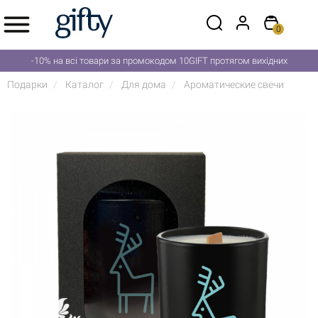
0
-10% на всі товари за промокодом 10GIFT протягом вихідних
Подарки
Каталог
Для дома
Ароматические свечи