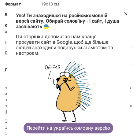
Формат
19х13 см
Бумага
Молочный (Немецкий Мункен, 100 г/м2)
Упс! Ти знаходишся на російськомовній
версії сайту. Обирай солов'їну - і сайт, і душа
Количество
168
заспівають
страниц
Ця сторінка допомагає нам краще
просувати сайт в Google, щоб ще більше
Тип обложки
Твердая, софт-тач (Soft-touch)
людей знаходили подарунки зі змістом та
настроєм.
Особенности
Разметка в мелкую светло-серую точку,
Корзина
0 товары
скругленные края, раскрывается на 180
Дизайн
Александр Шатохин + Gifty
Корзина пуста
Блокноты Inspiring с вашим лого – это вдохновение на креатив
и профессиональные достижения. На каждом третьем
развороте владельца ждет мотивирующая цитата и
оригинальный рисунок украинского иллюстратора Александра
Шатохина.
Gifty принимает заказы на брендирование блокнотов от 100
шт. Указанная цена может изменяться в зависимости от
Перейти на українськомовну версію
сложности и объема работы.