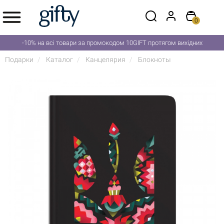
0
-10% на всі товари за промокодом 10GIFT протягом вихідних
Подарки
Каталог
Канцелярия
Блокноты