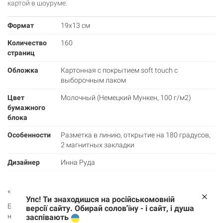
картой в шоуруме.
Формат
19х13 см
Количество
160
страниц
Обложка
Картонная с покрытием soft touch с
выборочным лаком
Цвет
Молочный (Немецкий Мункен, 100 г/м2)
бумажного
блока
Особенности
Разметка в линию, открытие на 180 градусов,
2 магнитных закладки
Дизайнер
Инна Руда
«НЕОФОЛК» — колекція-переосмислення традиційних сюжетів.
Упс! Ти знаходишся на російськомовній
Блокнот «Традиція» має стильний дизайн від обкладинки до
версії сайту. Обирай солов'їну - і сайт, і душа
найдрібніших деталей, які справляють найзавзятішим
заспівають