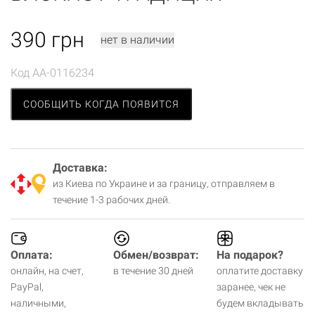
390
грн
нет в наличии
Код
AA-0116234
СООБЩИТЬ КОГДА ПОЯВИТСЯ
Доставка:
из Киева по Украине и за границу, отправляем в
течение 1-3 рабочих дней.
Оплата:
Обмен/возврат:
На подарок?
онлайн, на счет,
в течение 30 дней
оплатите доставку
PayPal,
заранее, чек не
наличными,
будем вкладывать