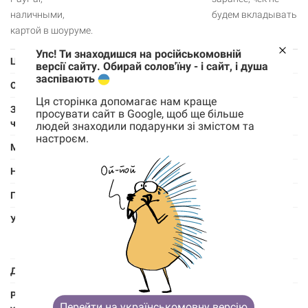
наличными,
будем вкладывать
картой в шоуруме.
Упс! Ти знаходишся на російськомовній
Цвет
Белый
версії сайту. Обирай солов'їну - і сайт, і душа
заспівають
Объем
350 мл
Ця сторінка допомагає нам краще
Замеры
Диаметр – 8.5 см., ширина ручки (для охвата
просувати сайт в Google, щоб ще більше
чашки
рукой) – 3 см., высота ручки – 5 см.
людей знаходили подарунки зі змістом та
настроєм.
Корзина
Материал
Керамика
0 товары
Нанесения
Горячая деколь
Корзина пуста
Поверхность
Матовая
Уход
Можно использовать в микроволновой печи,
не рекомендуется мыть в посудомоечной
машине
Дизайн
Анна Егорова
Размер
Длина – 11.8 см., ширина – 10.4 см., высота –
Перейти на українськомовну версію