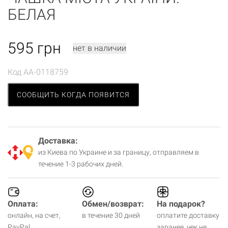
БЕЛАЯ
595
грн
нет в наличии
Код
AA-0118759
СООБЩИТЬ КОГДА ПОЯВИТСЯ
Доставка:
из Киева по Украине и за границу, отправляем в
течение 1-3 рабочих дней.
Оплата:
Обмен/возврат:
На подарок?
онлайн, на счет,
в течение 30 дней
оплатите доставку
PayPal,
заранее, чек не