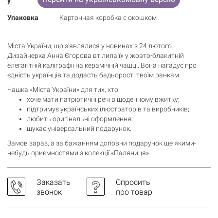
упаковки
10.5 см.
Упаковка
Картонная коробка с окошком
Міста України, що з’являлися у новинах з 24 лютого.
Дизайнерка Анна Єгорова втілила їх у жовто-блакитній
елегантній каліграфії на керамічній чашці. Вона нагадує про
єдність українців та додасть бадьорості твоїм ранкам.
Чашка «Міста України» для тих, хто:
хоче мати патріотичні речі в щоденному вжитку;
підтримує українських ілюстраторів та виробників;
любить оригінальні оформлення;
шукає універсальний подарунок.
Замов зараз, а за бажанням доповни подарунок ще якими-
небудь приємностями з колекції «Паляниця».
Заказать
Спросить
звонок
про товар