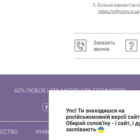
Больше вариантов ко
https://giftycorp.in.ua
Заказать
звонок
60% ЛЮБОВ | 30% МАГІЯ | 10% БЕЗУМСТВО
Упс! Ти знаходишся на
російськомовній версії сайт
Обирай солов'їну - і сайт, і 
заспівають
ЕСТВО
ИНФОРМАЦИЯ
ПОДПИШИСЬ 
НА ПЕРВЫЙ 