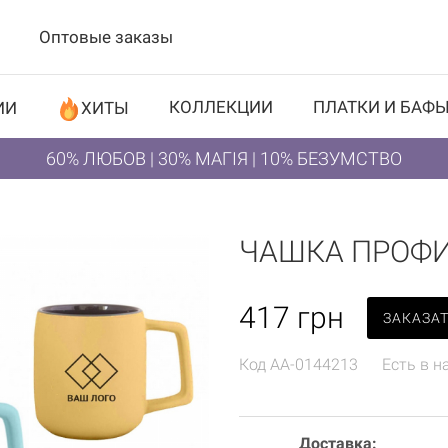
Оптовые заказы
КОЛЛЕКЦИИ
ПЛАТКИ И БАФ
ИИ
ХИТЫ
60% ЛЮБОВ | 30% МАГІЯ | 10% БЕЗУМСТВО
ЧАШКА ПРОФИ
417
грн
ЗАКАЗА
Код
AA-0144213
Есть в н
Доставка: