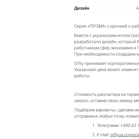
Дизайн
А
Серия «ПРОФИ» с иронией о ра
Вместе с украинским иллюстра
разработали дизайн, который б
работникам сфер экономики и I
Корзина пуста
При необходимости создадим м
Gifty принимает корпоративные
Указанная цена может изменят
работы.
Стоимость рассчитана на тираж 
запрос, оставив свою заявку м
Подберем варианты, сделаем ви
отправим в любую точку плане
Телеграмм: +380 63 
E-mail:
giftyua.corpor