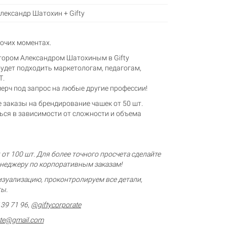
лександр Шатохин + Gifty
бочих моментах.
тором Александром Шатохиным в Gifty
удет подходить маркетологам, педагогам,
Т.
ерч под запрос на любые другие профессии!
 заказы на брендирование чашек от 50 шт.
ься в зависимости от сложности и объема
от 100 шт. Для более точного просчета сделайте
енеджеру по корпоративным заказам!​
зуализацию, проконтролируем все детали,
ты.
139 71 96
,
@giftycorporate
ate@gmail.com