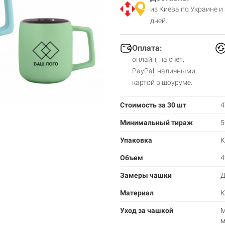
из Киева по Украине и
дней.
Оплата:
онлайн, на счет,
PayPal, наличными,
картой в шоуруме.
Стоимость за 30 шт
4
Минимальный тираж
5
Упаковка
К
Объем
4
Замеры чашки
Д
Материал
К
Уход за чашкой
М
м