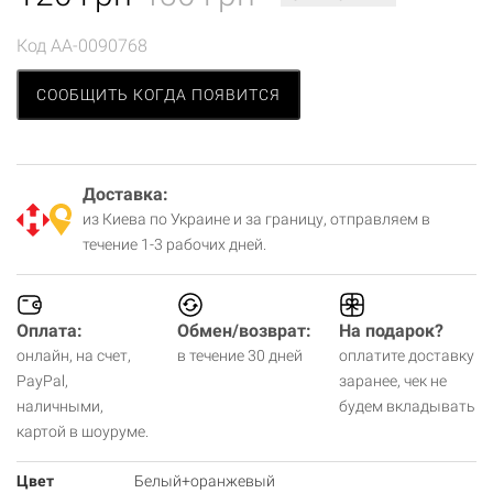
Код
AA-0090768
СООБЩИТЬ КОГДА ПОЯВИТСЯ
Доставка:
из Киева по Украине и за границу, отправляем в
течение 1-3 рабочих дней.
Оплата:
Обмен/возврат:
На подарок?
онлайн, на счет,
в течение 30 дней
оплатите доставку
PayPal,
заранее, чек не
наличными,
будем вкладывать
картой в шоуруме.
Цвет
Белый+оранжевый