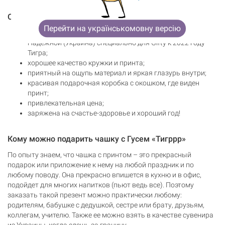
Особенности чашки с Гусем «Тигррр»
Перейти на українськомовну версію
уникальный дизайн, разработанный иллюстратором
Надежной (Украина) специально для Gifty к 2022 году
Тигра;
хорошее качество кружки и принта;
приятный на ощупь материал и яркая глазурь внутри;
красивая подарочная коробка с окошком, где виден
принт;
привлекательная цена;
заряжена на счастье-здоровье и хороший год!
Кому можно подарить чашку с Гусем «Тигррр»
По опыту знаем, что чашка с принтом – это прекрасный
подарок или приложение к нему на любой праздник и по
любому поводу. Она прекрасно впишется в кухню и в офис,
подойдет для многих напитков (пьют ведь все). Поэтому
заказать такой презент можно практически любому:
родителям, бабушке с дедушкой, сестре или брату, друзьям,
коллегам, учителю. Также ее можно взять в качестве сувенира