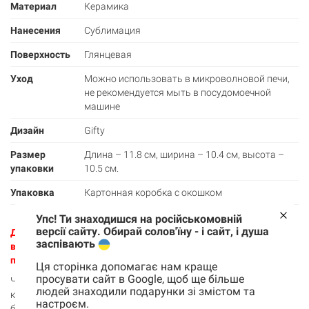
Материал
Керамика
Нанесения
Сублимация
Поверхность
Глянцевая
Уход
Можно использовать в микроволновой печи,
не рекомендуется мыть в посудомоечной
машине
Дизайн
Gifty
Размер
Длина – 11.8 см, ширина – 10.4 см, высота –
упаковки
10.5 см.
Упаковка
Картонная коробка с окошком
Упс! Ти знаходишся на російськомовній
версії сайту. Обирай солов'їну - і сайт, і душа
Делаем чашку специально для тебя под заказ. На все про
заспівають
все – 3-5 рабочих дня. К изготовлению приступаем после
полной оплаты.
Ця сторінка допомагає нам краще
просувати сайт в Google, щоб ще більше
Чашка с приколом с Ежом для всех, кто занимается
людей знаходили подарунки зі змістом та
криптовалютой – это хорошее настроение, удобная чашка с
настроєм.
большой ручкой и вкусный напиток в ней. Пусть утро