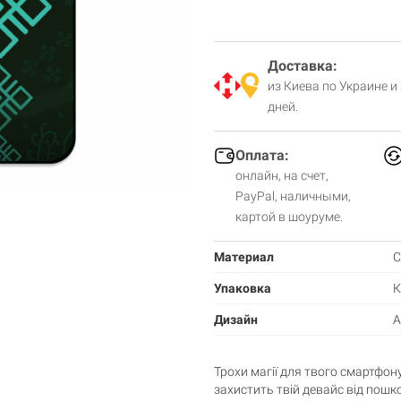
Доставка:
из Киева по Украине и
дней.
Оплата:
онлайн, на счет,
PayPal, наличными,
картой в шоуруме.
Материал
С
Упаковка
К
Дизайн
A
Трохи магії для твого смартфон
захистить твій девайс від пошк