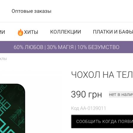
Оптовые заказы
КОЛЛЕКЦИИ
ПЛАТКИ И БАФ
ИИ
ХИТЫ
60% ЛЮБОВ | 30% МАГІЯ | 10% БЕЗУМСТВО
хлы
ЧОХОЛ НА ТЕЛ
390
грн
нет в нали
Код
AA-0139011
СООБЩИТЬ КОГДА ПОЯВ