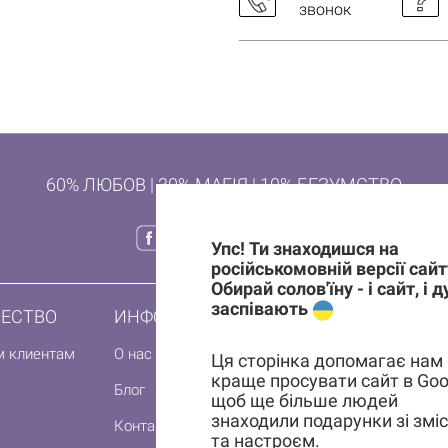
звонок
60% ЛЮБОВ | 30% МАГІЯ | 10% БЕЗУМСТВО
Упс! Ти знаходишся на
російськомовній версії сайт
Обирай солов'їну - і сайт, і 
заспівають
ЕСТВО
ИНФОРМАЦИЯ
ПОДПИШИСЬ 
НА ПЕРВЫЙ 
м клиентам
О нас
Ця сторінка допомагає нам
краще просувати сайт в Goo
Блог
щоб ще більше людей
знаходили подарунки зі змі
Контакты
та настроєм.