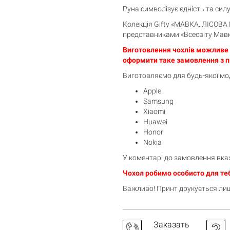
Руна символізує єдність та сил
Колекція Gifty «МАВКА. ЛІСОВА 
представниками «Всесвіту Мавк
Виготовлення чохлів можливе т
оформити таке замовлення з п
Корзина пуста
Виготовляємо для будь-якої мод
Apple
Samsung
Xiaomi
Huawei
Honor
Nokia
У коментарі до замовлення вка
Чохол робимо особисто для теб
Важливо! Принт друкується лише
Заказать