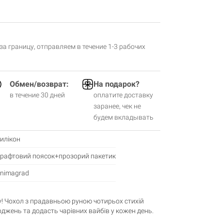
 за границу, отправляем в течение 1-3 рабочих
Обмен/возврат:
На подарок?
в течение 30 дней
оплатите доставку
заранее, чек не
будем вкладывать
илікон
рафтовий поясок+прозорий пакетик
nimagrad
у! Чохол з прадавньою руною чотирьох стихій
оджень та додасть чарівних вайбів у кожен день.