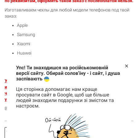
по реквизитам, оформить такой заказ с послеоплатой нельзя.
Изготавливаем чехлы для любой модели телефонов под твой
заказ:
Apple
Samsung
Xiaomi
Huawei
Honor
Упс! Ти знаходишся на російськомовній
Nokia
версії сайту. Обирай солов'їну - і сайт, і душа
заспівають
Укажи модель устройства в комментарии к заказу, оплати
и уже через 3-5 дней в твоих руках новенький оригинальный
Ця сторінка допомагає нам краще
чехол, который мы сделали лично для тебя
.
Внимательно
просувати сайт в Google, щоб ще більше
указывай модель, ведь возврат товара не предусмотрен.
людей знаходили подарунки зі змістом та
настроєм.
Важно! Принт печатается только на обратной стенке чехла.
Корзина
0 товары
Корзина пуста
Заказать
Спросить
звонок
про товар