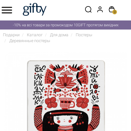
0
-10% на всі товари за промокодом 10GIFT протягом вихідних
Подарки
Каталог
Для дома
Постеры
Деревянные постеры