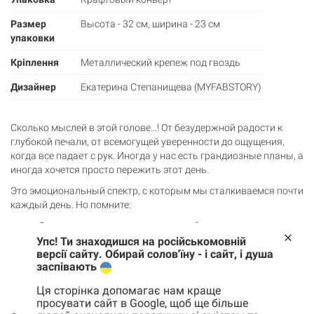
Размер
Высота - 32 см, ширина - 23 см
упаковки
Кріплення
Металлический крепеж под гвоздь
Дизайнер
Екатерина Степанищева (MYFABSTORY)
Сколько мыслей в этой голове…! От безудержной радости к
глубокой печали, от всемогущей уверенности до ощущения,
когда все падает с рук. Иногда у нас есть грандиозные планы, а
иногда хочется просто пережить этот день.
Это эмоциональный спектр, с которым мы сталкиваемся почти
каждый день. Но помните:
Это нормально – испытывать любые эмоции.
Каждая эмоция имеет ценность. Она может чему-то
Упс! Ти знаходишся на російськомовній
версії сайту. Обирай солов'їну - і сайт, і душа
научить, подтолкнуть к действию, помочь лучше понять
заспівають
себя.
Вы не одиноки. Все люди испытывают эмоции, иногда
Ця сторінка допомагає нам краще
противоречивые и хаотичные.
просувати сайт в Google, щоб ще більше