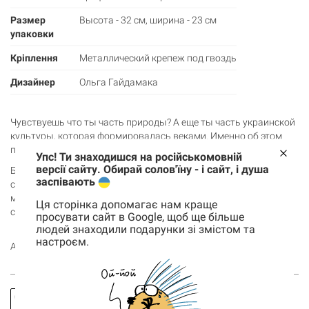
Размер
Высота - 32 см, ширина - 23 см
упаковки
Кріплення
Металлический крепеж под гвоздь
Дизайнер
Ольга Гайдамака
Чувствуешь что ты часть природы? А еще ты часть украинской
культуры, которая формировалась веками. Именно об этом
постеры Ольги Гайдамаки х Gifty.
Упс! Ти знаходишся на російськомовній
версії сайту. Обирай солов'їну - і сайт, і душа
Бросай в корзину, чтобы украсить этим деревянным постером
заспівають
свой дом или же порадовать друзей душевным подарком. Его
можно ставить на комод, полочку или стол, или вешать на
Ця сторінка допомагає нам краще
стену (есть специальное крепление)
просувати сайт в Google, щоб ще більше
людей знаходили подарунки зі змістом та
настроєм.
А также смотри другие товары
коллекции «Душа народа»
.
Корзина
0 товары
Корзина пуста
Заказать
Спросить
звонок
про товар