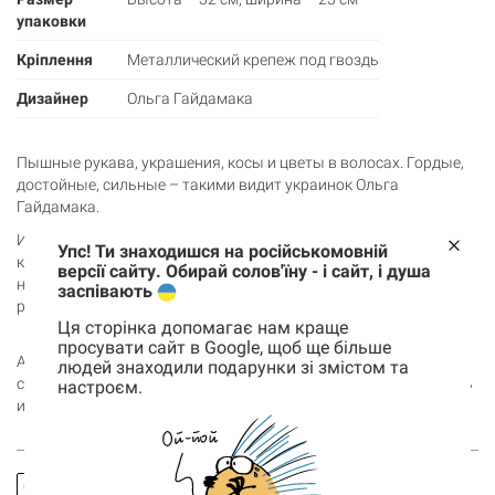
упаковки
Кріплення
Металлический крепеж под гвоздь
Дизайнер
Ольга Гайдамака
Пышные рукава, украшения, косы и цветы в волосах. Гордые,
достойные, сильные – такими видит украинок Ольга
Гайдамака.
Иллюстраторка долго присматривалась к народным
Упс! Ти знаходишся на російськомовній
костюмам из старых фотографий, находя в них отражение
версії сайту. Обирай солов'їну - і сайт, і душа
нашей красоты, ценностей и культуры. Да так, что начала их
заспівають
рисовать.
Ця сторінка допомагає нам краще
просувати сайт в Google, щоб ще більше
А Gifty создал постеры, которые хоть на стол ставь, хоть на
людей знаходили подарунки зі змістом та
стену вешай – всюду хорошо! Кидай в корзину, чтобы заказать
настроєм.
Корзина
и смотреть другие товары
колекции «Душа народа»
.
0 товары
Корзина пуста
Заказать
Спросить