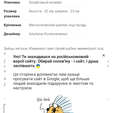
Упаковка
Крафтовый конверт
Размер
Высота - 32 см, ширина - 23 см
упаковки
Кріплення
Металлический крепеж под гвоздь
Дизайнер
Альбина Колесниченко
Зайцы хитрые. Изменяют цвет своей шубки, мимикруют под
природу и не дают себя в обиду хищникам.
Упс! Ти знаходишся на російськомовній
версії сайту. Обирай солов'їну - і сайт, і душа
Даже на постере слились с цветами. Хитрюги, но классные. Как
заспівають
сам постер, ведь он изготовлен из качественного дерева, имеет
лаконичный дизайн и украсит любой интерьер.
Ця сторінка допомагає нам краще
просувати сайт в Google, щоб ще більше
Жми на корзину, чтобы заказать и посмотреть
другие
людей знаходили подарунки зі змістом та
товары из коллекции
этой иллюстраторки в Gifty.
настроєм.
Корзина
0 товары
Заказать
Спросить
Корзина пуста
звонок
про товар