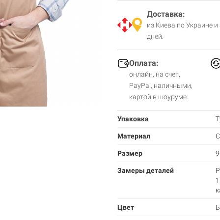
Доставка:
из Киева по Украине и
дней.
Оплата:
онлайн, на счет,
PayPal, наличными,
картой в шоуруме.
Упаковка
Т
Материал
С
Размер
9
Замеры деталей
Р
1
к
Цвет
Б