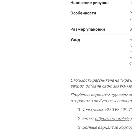
Нанесение рисунка
Ш
Особенности
Р
к
Размер упаковки
В
Корзина пуста
Уход
М
г
–
к
с
Стоимость рассчитана на тираж 
запрос, оставив свою заявку м
Подберем варианты, сделаем ви
отправим в любую точку плане
Телеграмм:
+380 63 139 7
E-mail:
giftyua.corporate@
Больше вариантов корпо