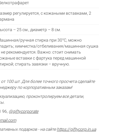
елкотрафарет
азмер регулируется, с кожаными вставками, 2
армана
ысота – 25 см., диаметр – 8 см.
ашинная/ручная стирка при 30°С, можно
ладить; химчистка/отбеливания/машинная сушка
 не рекомендуется. Важно: стоит снимать
ожаные вставки с фартука перед машинной
тиркой; стирать завязки – вручную.
от 100 шт. Для более точного просчета сделайте
енеджеру по корпоративным заказам!
зуализацию, проконтролируем все детали,
ты.
1 96,
@giftycorporate
gmail.com
ративных подарков
- на сайте
https://giftycorp.in.ua