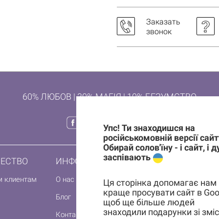
Заказать
звонок
60% ЛЮБОВ | 30% МАГІЯ | 10% БЕЗУМСТВО
Упс! Ти знаходишся на
російськомовній версії сайт
Обирай солов'їну - і сайт, і 
заспівають
ЕСТВО
ИНФОРМАЦИЯ
ПОДПИШИСЬ 
НА ПЕРВЫЙ 
м клиентам
О нас
Ця сторінка допомагає нам
краще просувати сайт в Goo
Блог
щоб ще більше людей
знаходили подарунки зі змі
Контакты