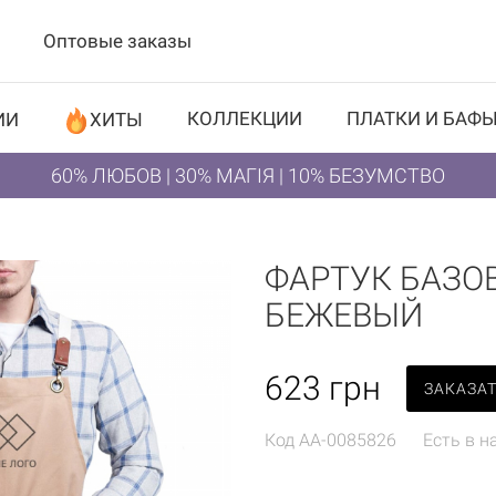
Оптовые заказы
КОЛЛЕКЦИИ
ПЛАТКИ И БАФ
ИИ
ХИТЫ
60% ЛЮБОВ | 30% МАГІЯ | 10% БЕЗУМСТВО
ФАРТУК БАЗО
БЕЖЕВЫЙ
623
грн
ЗАКАЗА
Код
AA-0085826
Есть в н