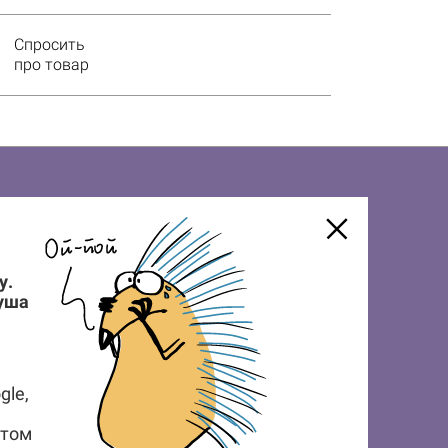
Спросить
про товар
у.
душа
НА НОВОСТИ И ПОЛУЧИ 7% СКИДКИ
ЗАКАЗ
gle,
Подписаться
стом